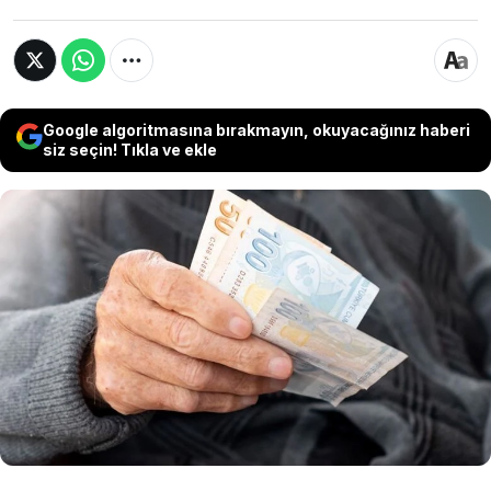
Google algoritmasına bırakmayın, okuyacağınız haberi
siz seçin! Tıkla ve ekle
Cumhurbaşkanı ve AKP Genel Başkanı Recep
Tayyip Erdoğan, 2024 yılını "Emekliler Yılı"
olarak ilan etmişti. DİSK Emekli-Sen Genel
Sekreteri Fikri Kalender, 2024 yılının ilk 11
ayında 512 emeklinin çalışırken hayatını
kaybettiğini açıkladı.