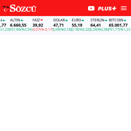
ALTIN
FAİZ
DOLAR
EURO
STERLIN
BITCOIN
AL
7
6.660,55
39,92
47,71
55,19
64,41
65.001,77
6.
23)
167,96
(%2,59)
-0,07
(%-0,17)
0,09
(%0,18)
0,18
(%0,32)
0,24
(%0,38)
791,77
(%1,23)
167