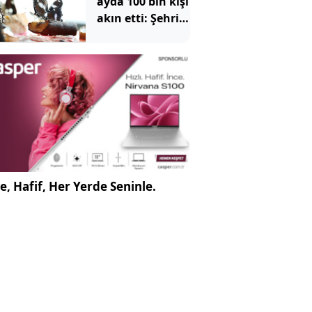
ayda 100 bin kişi
akın etti: Şehrin
ortasındaki
tropikal cennet
e, Hafif, Her Yerde Seninle.