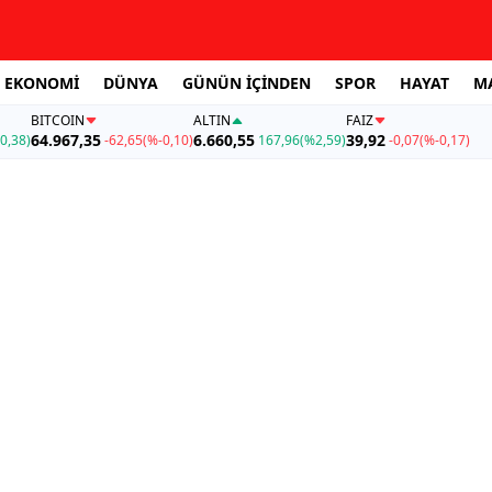
EKONOMİ
DÜNYA
GÜNÜN İÇİNDEN
SPOR
HAYAT
M
BITCOIN
ALTIN
FAİZ
64.967,35
6.660,55
39,92
0,38)
-62,65
(%-0,10)
167,96
(%2,59)
-0,07
(%-0,17)