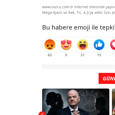
www.sozcu.com.tr internet sitesinde yayınla
Mega Ajans ve Rek. Tic. A.Ş'ye aittir. İzin
Bu habere emoji ile tepki
GÜN