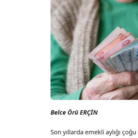
Emekli
baskıs
temel 
ulaştı.
Belce Örü ERÇİN
Son yıllarda emekli aylığı çoğu