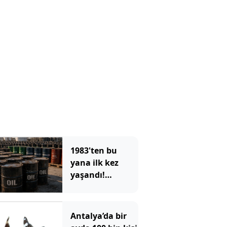
1983'ten bu
yana ilk kez
yaşandı!
ABD'nin devasa
depoları hızla
eriyor
Antalya’da bir