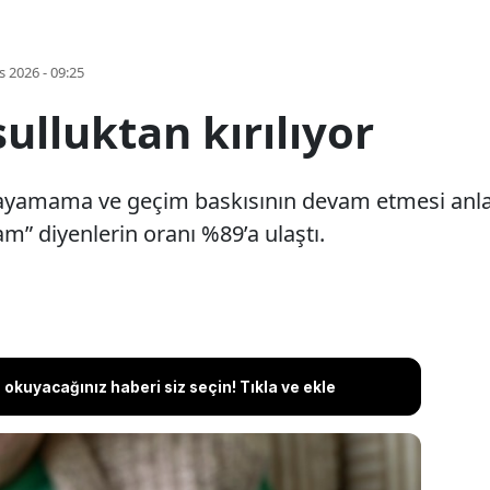
s 2026 - 09:25
ulluktan kırılıyor
şayamama ve geçim baskısının devam etmesi anla
m” diyenlerin oranı %89’a ulaştı.
okuyacağınız haberi siz seçin! Tıkla ve ekle