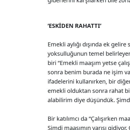
giderlerini karşılarken bile zorla
‘ESKİDEN RAHATTI’
Emekli aylığı dışında ek gelir
yoksulluğunun temel belirleyen
biri “Emekli maaşım yetse çal
sonra benim burada ne işim va
ifadelerini kullanırken, bir di
emekli olduktan sonra rahat bi
alabilirim diye düşündük. Şimd
Bir katılımcı da “Çalışırken maa
Şimdi maaşımın yarısı gidiyor. 