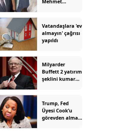
Mehmet
Şimşek'ten
Kürtçe cevap
Vatandaşlara 'ev
almayın' çağrısı
yapıldı
Milyarder
Buffett 2 yatırım
şeklini kumara
benzetti ve tüm
yatırımcılara
aynı mesajı
Trump, Fed
verdi
Üyesi Cook’u
görevden alma
girişimini
yeniden başlattı