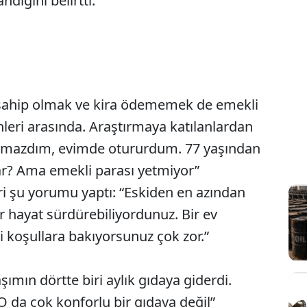
ndığını belirtti.
e sahip olmak ve kira ödememek de emekli
leri arasında. Araştırmaya katılanlardan
ışmazdım, evimde otururdum. 77 yaşından
r? Ama emekli parası yetmiyor”
ğeri şu yorumu yaptı: “Eskiden en azından
r hayat sürdürebiliyordunuz. Bir ev
i koşullara bakıyorsunuz çok zor.”
şımın dörtte biri aylık gıdaya giderdi.
O da çok konforlu bir gıdaya değil”