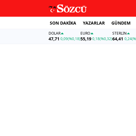
SON DAKİKA
YAZARLAR
GÜNDEM
DOLAR
EURO
STERLIN
47,71
55,19
64,41
0,09
(%0,18)
0,18
(%0,32)
0,24
(%