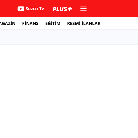
Sözcü Tv
AGAZİN
FİNANS
EĞİTİM
RESMİ İLANLAR