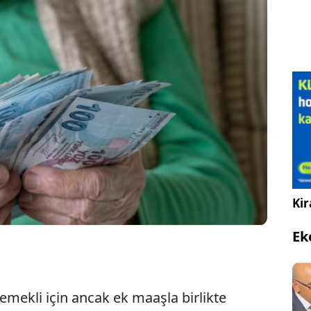
lik artık çalışmadan yaşayamama ve geçim
ının devam etmesi anlamına geliyor. “Çalışmadan
ihtiyaçlarımı karşılayamam” diyenlerin oranı %89’a
Kir
Ek
 emekli için ancak ek maaşla birlikte