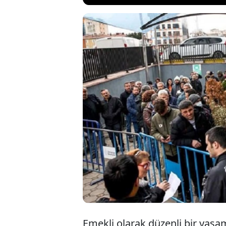
SGK’ya emekli
Küçükdeniz, ad
binlerce liral
nedeniyle ne e
yararlanabildi.
Emekli olarak düzenli bir yaşa