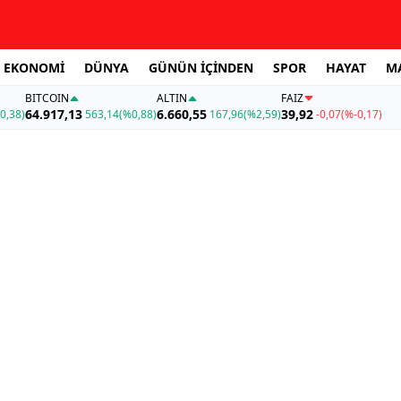
EKONOMİ
DÜNYA
GÜNÜN İÇİNDEN
SPOR
HAYAT
M
BITCOIN
ALTIN
FAİZ
64.917,13
6.660,55
39,92
0,38)
563,14
(%0,88)
167,96
(%2,59)
-0,07
(%-0,17)