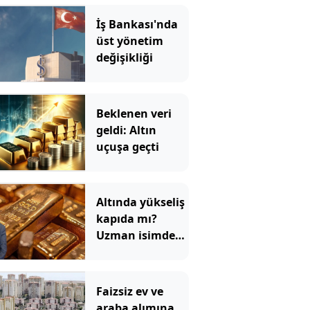
İş Bankası'nda
üst yönetim
değişikliği
Beklenen veri
geldi: Altın
uçuşa geçti
Altında yükseliş
kapıda mı?
Uzman isimden
ezber bozan
tahmin!
Faizsiz ev ve
araba alımına