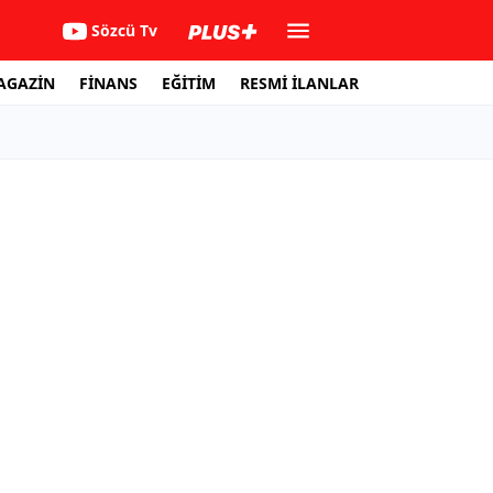
Sözcü Tv
AGAZİN
FİNANS
EĞİTİM
RESMİ İLANLAR