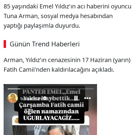
85 yaşındaki Emel Yıldız'ın acı haberini oyuncu
Tuna Arman, sosyal medya hesabından
yaptığı paylaşımla duyurdu.
Günün Trend Haberleri
00:03
/ 08:43
Arman, Yıldız'ın cenazesinin 17 Haziran (yarın)
Sesi Aç
Fatih Camii'nden kaldırılacağını açıkladı.