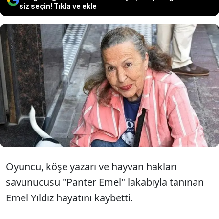
siz seçin! Tıkla ve ekle
"Panter Emel" lakaplı usta oyuncu ve
hayvan hakları savunucusu Emel
Yıldız 85 yaşında hayatını kaybetti.
Oyuncu, köşe yazarı ve hayvan hakları
savunucusu "Panter Emel" lakabıyla tanınan
Emel Yıldız hayatını kaybetti.