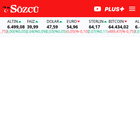
ALTIN
FAİZ
DOLAR
EURO
STERLIN
BITCOIN
ALTIN
6.499,08
39,99
47,59
54,96
64,17
64.434,02
6.499
)
3,00
(%0,05)
0,04
(%0,09)
0,03
(%0,05)
-0,05
(%-0,10)
0,07
(%0,11)
-489,47
(%-0,75)
3,00
(%