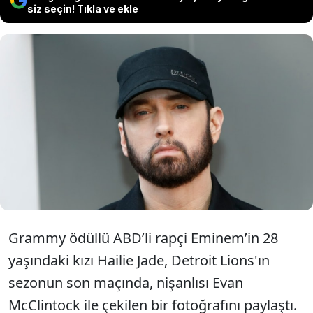
siz seçin! Tıkla ve ekle
Ünlü rapçi Eminem’in kızı Hailie’nin,
nişanlısıyla birlikte çekilmiş bir
fotoğrafı sosyal medyada büyük ilgi
gördü.
Grammy ödüllü ABD’li rapçi Eminem’in 28
yaşındaki kızı Hailie Jade, Detroit Lions'ın
sezonun son maçında, nişanlısı Evan
McClintock ile çekilen bir fotoğrafını paylaştı.