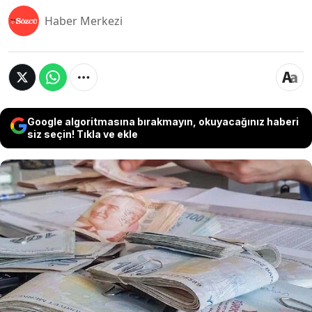
Haber Merkezi
Google algoritmasına bırakmayın, okuyacağınız haberi
siz seçin! Tıkla ve ekle
Bina, arazi ve arsalar sahipleri tarafından her yıl iki
taksitle ödenen Emlak vergisinde son gün
yaklaşıyor. Emlak vergisi ödemelerinin ilk taksitleri
için verilen süre 31 Mayıs'ta sona erecek. Emlak
vergisi ödemeleri belediyelerin banka hesap
numaralarına EFT veya havale yoluyla da
ödenebiliyor. Bazı belediyelerin internet siteleri
üzerinden vergi ödeme ve borç sorgusu da