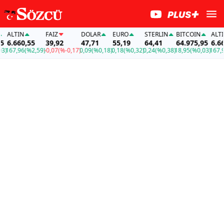
ALTIN
FAİZ
DOLAR
EURO
STERLIN
BITCOIN
ALTIN
6.660,55
39,92
47,71
55,19
64,41
64.975,95
6.660
167,96
(%2,59)
-0,07
(%-0,17)
0,09
(%0,18)
0,18
(%0,32)
0,24
(%0,38)
18,95
(%0,03)
167,96
(