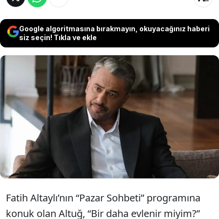
Google algoritmasına bırakmayın, okuyacağınız haberi
siz seçin! Tıkla ve ekle
Emre Altuğ, katıldığı bir programda özel
hayatına dair dikkat çeken açıklamalarda
bulundu. Ünlü isim, yeniden evlilik
sorusuna verdiği yanıtla gündem oldu.
Fatih Altaylı’nın “Pazar Sohbeti” programına
konuk olan Altuğ, “Bir daha evlenir miyim?”