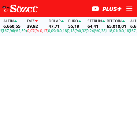
ALTIN
FAİZ
DOLAR
EURO
STERLIN
BITCOIN
ALTIN
6.660,55
39,92
47,71
55,19
64,41
65.010,01
6.660
167,96
(%2,59)
-0,07
(%-0,17)
0,09
(%0,18)
0,18
(%0,32)
0,24
(%0,38)
118,01
(%0,18)
167,96