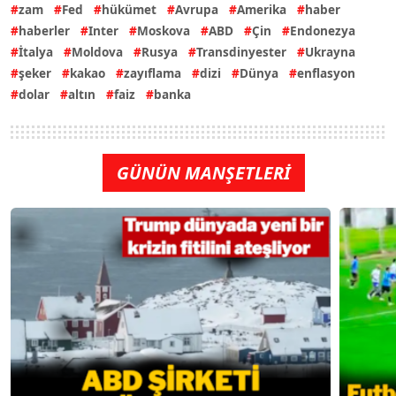
zam
Fed
hükümet
Avrupa
Amerika
haber
haberler
Inter
Moskova
ABD
Çin
Endonezya
İtalya
Moldova
Rusya
Transdinyester
Ukrayna
şeker
kakao
zayıflama
dizi
Dünya
enflasyon
dolar
altın
faiz
banka
GÜNÜN MANŞETLERİ