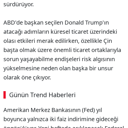
sürdürüyor.
ABD'de başkan seçilen Donald Trump'ın
atacağı adımların küresel ticaret üzerindeki
olası etkileri merak edilirken, özellikle Çin
başta olmak üzere önemli ticaret ortaklarıyla
sorun yaşayabilme endişeleri risk algısının
yükselmesine neden olan başka bir unsur
olarak öne çıkıyor.
Günün Trend Haberleri
00:03
/ 09:15
Amerikan Merkez Bankasının (Fed) yıl
Sesi Aç
boyunca yalnızca iki faiz indirimine gideceği