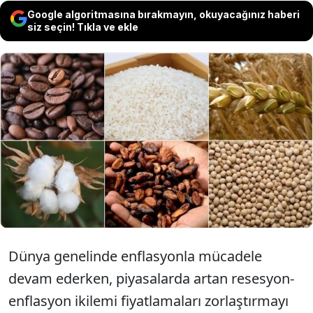
Google algoritmasına bırakmayın, okuyacağınız haberi
siz seçin! Tıkla ve ekle
Emtia piyasasında, geçen hafta siyasi ve
jeopolitik belirsizlikler ile beraber karışık bir
seyir öne çıkarken, yatırımcılar gözlerini
ABD'de yeni yönetimin atacağı adımlara
çevirdi.
Dünya genelinde enflasyonla mücadele
devam ederken, piyasalarda artan resesyon-
enflasyon ikilemi fiyatlamaları zorlaştırmayı