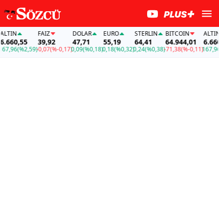
IN
FAİZ
DOLAR
EURO
STERLIN
BITCOIN
ALTIN
60,55
39,92
47,71
55,19
64,41
64.944,01
6.660,55
96
(%2,59)
-0,07
(%-0,17)
0,09
(%0,18)
0,18
(%0,32)
0,24
(%0,38)
-71,38
(%-0,11)
167,96
(%2