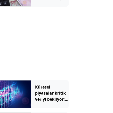
maaşını solladı
Küresel
piyasalar kritik
veriyi bekliyor:
Gözler ABD'de