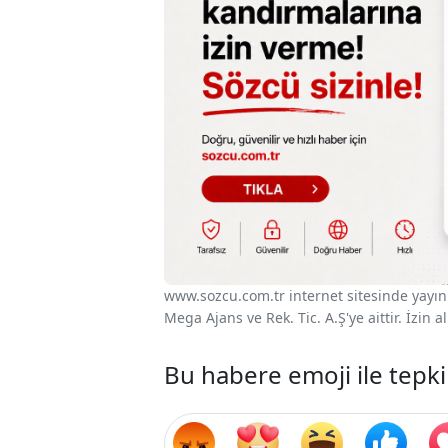
www.sozcu.com.tr internet sitesinde yayınla
Mega Ajans ve Rek. Tic. A.Ş'ye aittir. İzin
Bu habere emoji ile tepki