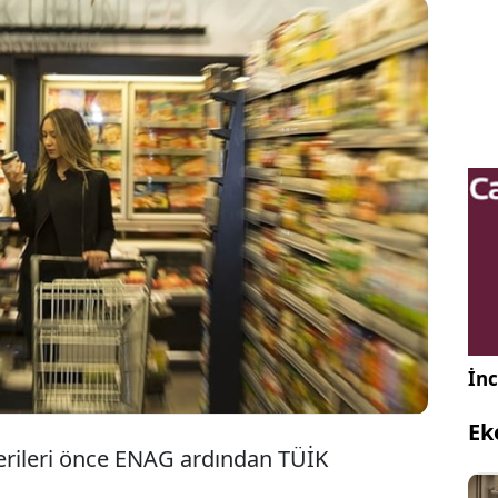
Kasım ayı enflasyon rakamları ENAG ve TÜİK
tarafından açıklandı. İki kurum tarafından
açıklanan verilerdeki fark dikkat çekti.
İnc
Ek
verileri önce ENAG ardından TÜİK