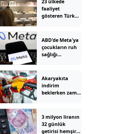
23 ülkede
faaliyet
gösteren Türk
devi kararını
verdi: Ülkedeki
bütün
ABD'de Meta'ya
mağazalarını
çocukların ruh
kapatıyor
sağlığı
nedeniyle 567
milyon dolar
ceza
Akaryakıta
indirim
beklerken zam
geliyor
3 milyon liranın
32 günlük
getirisi hemşire