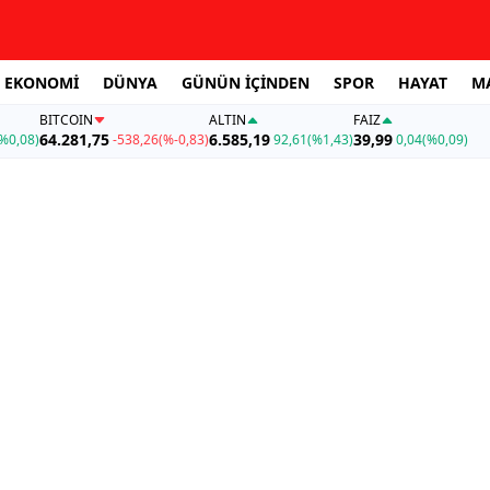
EKONOMİ
DÜNYA
GÜNÜN İÇİNDEN
SPOR
HAYAT
M
BITCOIN
ALTIN
FAİZ
64.281,75
6.585,19
39,99
%0,08)
-538,26
(%-0,83)
92,61
(%1,43)
0,04
(%0,09)