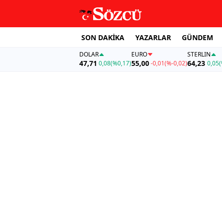
SON DAKİKA
YAZARLAR
GÜNDEM
DOLAR
EURO
STERLIN
47,71
55,00
64,23
0,08
(%0,17)
-0,01
(%-0,02)
0,05
(