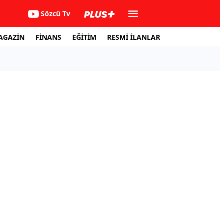
Sözcü Tv
AGAZİN
FİNANS
EĞİTİM
RESMİ İLANLAR