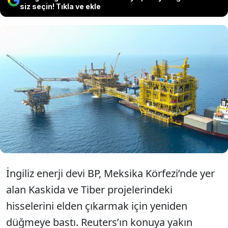
siz seçin! Tıkla ve ekle
İngiltere merkezli enerji devi BP,
Meksika'da yer alan iki projeden
çekilmek için harekete geçti. İngiliz devi
projedeki hisselerini satıyor.
İngiliz enerji devi BP, Meksika Körfezi’nde yer
alan Kaskida ve Tiber projelerindeki
hisselerini elden çıkarmak için yeniden
düğmeye bastı. Reuters’ın konuya yakın