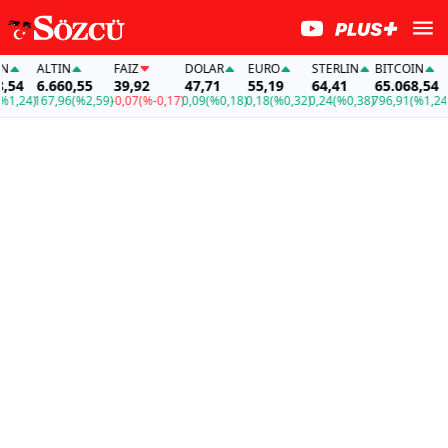
ALTIN
FAİZ
DOLAR
EURO
STERLIN
BITCOIN
A
54
6.660,55
39,92
47,71
55,19
64,41
65.068,54
6
,24)
167,96
(%2,59)
-0,07
(%-0,17)
0,09
(%0,18)
0,18
(%0,32)
0,24
(%0,38)
796,91
(%1,24)
1