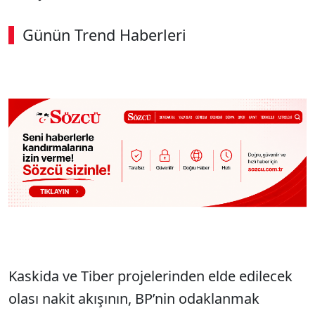
Günün Trend Haberleri
00:02
/ 08:15
Sesi Aç
Kaskida ve Tiber projelerinden elde edilecek
olası nakit akışının, BP’nin odaklanmak