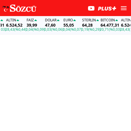
ALTIN
FAİZ
DOLAR
EURO
STERLIN
BITCOIN
ALTIN
6.524,52
39,99
47,60
55,05
64,28
64.477,31
6.524,5
28,43
(%0,44)
0,04
(%0,09)
0,03
(%0,06)
0,04
(%0,07)
0,19
(%0,29)
20,71
(%0,03)
28,43
(%0,