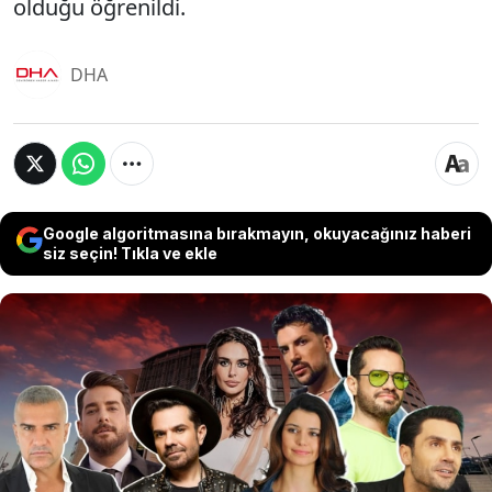
olduğu öğrenildi.
DHA
Google algoritmasına bırakmayın, okuyacağınız haberi
siz seçin! Tıkla ve ekle
Ünlülere yönelik uyuşturucu soruşturması
kapsamında 22 isim gözaltına alındı. Gözaltına
alınanlar arasında şarkıcı Kenan Doğulu, eşi
Beren Saat, müzisyen Ozan Doğulu, oyuncu Enis
Arıkan, sosyal medya fenomeni Kerimcan
Durmaz, şarkıcı Ayşe Hatun Önal ve türkücü