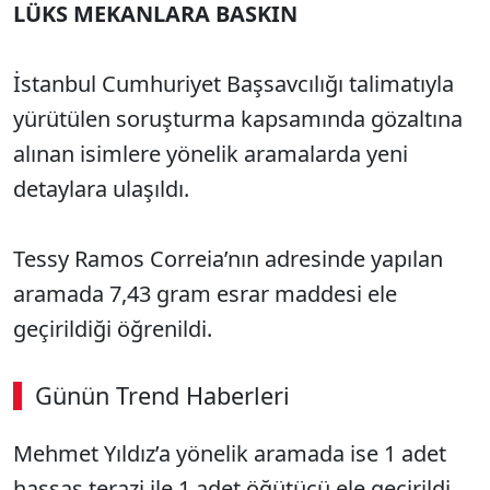
LÜKS MEKANLARA BASKIN
İstanbul Cumhuriyet Başsavcılığı talimatıyla
yürütülen soruşturma kapsamında gözaltına
alınan isimlere yönelik aramalarda yeni
detaylara ulaşıldı.
Tessy Ramos Correia’nın adresinde yapılan
aramada 7,43 gram esrar maddesi ele
geçirildiği öğrenildi.
Günün Trend Haberleri
Mehmet Yıldız’a yönelik aramada ise 1 adet
SÖZCÜ SON DAKİKA
hassas terazi ile 1 adet öğütücü ele geçirildi.