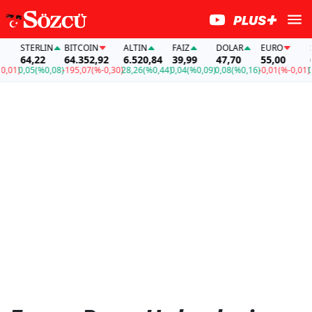
STERLIN
BITCOIN
ALTIN
FAİZ
DOLAR
EURO
S
64,22
64.352,92
6.520,84
39,99
47,70
55,00
6
,01)
0,05
(%0,08)
-195,07
(%-0,30)
28,26
(%0,44)
0,04
(%0,09)
0,08
(%0,16)
-0,01
(%-0,01)
0,