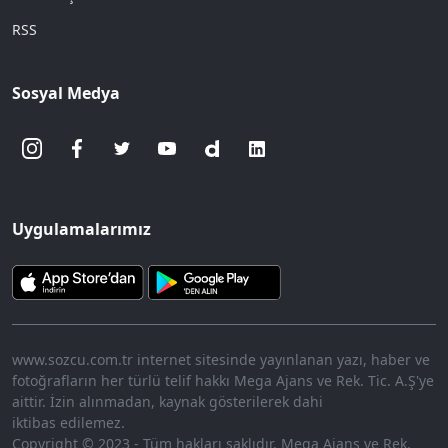
RSS
Sosyal Medya
Uygulamalarımız
www.sozcu.com.tr internet sitesinde yayınlanan yazı, haber ve
fotoğrafların her türlü telif hakkı Mega Ajans ve Rek. Tic. A.Ş'ye
aittir. İzin alınmadan, kaynak gösterilerek dahi
iktibas edilemez.
Copyright © 2023 - Tüm hakları saklıdır. Mega Ajans ve Rek.