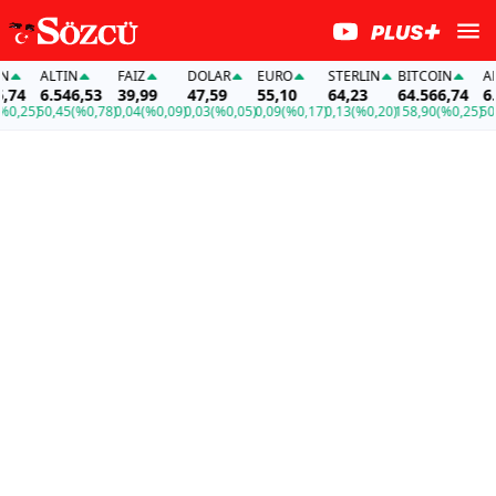
ALTIN
FAİZ
DOLAR
EURO
STERLIN
BITCOIN
ALTI
4
6.546,53
39,99
47,59
55,10
64,23
64.566,74
6.54
,25)
50,45
(%0,78)
0,04
(%0,09)
0,03
(%0,05)
0,09
(%0,17)
0,13
(%0,20)
158,90
(%0,25)
50,45