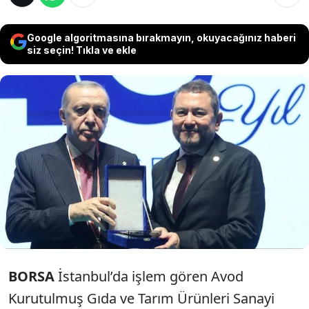
Google algoritmasına bırakmayın, okuyacağınız haberi
siz seçin! Tıkla ve ekle
Tutuklanan Avod Gıda Yönetim Kurulu
Başkanı Nazım Torbaoğlu, ocak ayında
Cumhurbaşkanı Erdoğan’dan, mart ayında
Cumhurbaşkanı Yardımcısı Yılmaz’dan
plaket almıştı..
BORSA
İstanbul’da işlem gören Avod
Kurutulmuş Gıda ve Tarım Ürünleri Sanayi