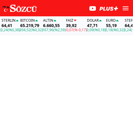
ERLIN
BITCOIN
ALTIN
FAİZ
DOLAR
EURO
STERLI
4,41
65.219,79
6.660,55
39,92
47,71
55,19
64,41
24
(%0,38)
204,52
(%0,32)
167,96
(%2,59)
-0,07
(%-0,17)
0,09
(%0,18)
0,18
(%0,32)
0,24
(%0,