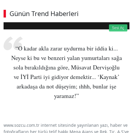
Günün Trend Haberleri
360p
Loaded
:
Sesi
16.31%
Aç
Sesi Aç
“O kadar akla zarar uydurma bir iddia ki...
Neyse ki bu ve benzeri yalan yumurtaları sağa
sola bırakıldığına göre, Müsavat Dervişoğlu
ve İYİ Parti iyi gidiyor demektir... ‘Kaynak’
arkadaşa da not düşeyim; ıhhh, bunlar işe
yaramaz!”
www.sozcu.com.tr internet sitesinde yayınlanan yazı, haber ve
fotoğrafların her türlü telif hakkı Mega Ajans ve Rek. Tic. A.Ş'ye