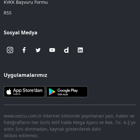
KVKK Başvuru Formu
RSS
Sosyal Medya
Uygulamalarımız
www.sozcu.com.tr internet sitesinde yayınlanan yazı, haber ve
fotoğrafların her türlü telif hakkı Mega Ajans ve Rek. Tic. A.Ş'ye
aittir. İzin alınmadan, kaynak gösterilerek dahi
iktibas edilemez.