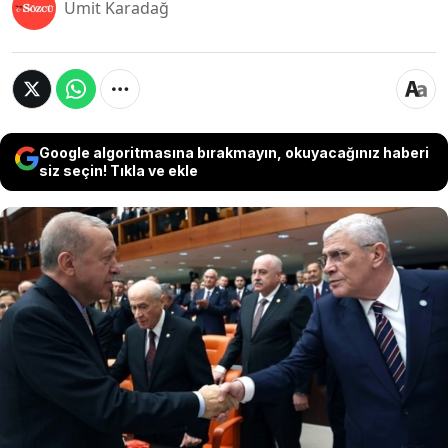
Ümit Karadağ
Google algoritmasına bırakmayın, okuyacağınız haberi
siz seçin! Tıkla ve ekle
'Erdoğan ile Dervişoğlu, yarım saatlik bir
telefon görüşmesi gerçekleştirdi' haberi sosyal
medyada tartışma yarattı. İYİ Parti cephesi söz
konusu görüşme ve içerik iddialarını 'akla
zarar uydurma' ifadeleriyle kesin bir dille
yalanladı.