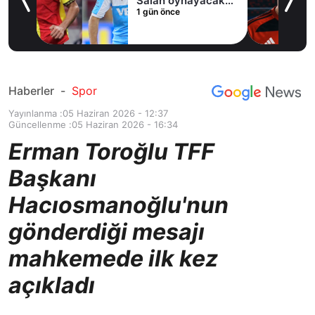
Salah oynayacak
1 gün önce
an
mı?
Haberler
-
Spor
Yayınlanma :
05 Haziran 2026 - 12:37
Güncellenme :
05 Haziran 2026 - 16:34
Erman Toroğlu TFF
Başkanı
Hacıosmanoğlu'nun
gönderdiği mesajı
mahkemede ilk kez
açıkladı