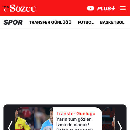
SPOR
TRANSFER GÜNLÜĞÜ
FUTBOL
BASKETBOL
lüğü
Transfer Günlüğü
Yarın tüm gözler
esi!
İzmir'de olacak!