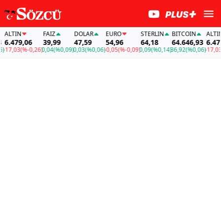
LTIN
FAİZ
DOLAR
EURO
STERLIN
BITCOIN
ALTIN
.479,06
39,99
47,59
54,96
64,18
64.646,93
6.479,
7,03
(%-0,26)
0,04
(%0,09)
0,03
(%0,06)
-0,05
(%-0,09)
0,09
(%0,14)
36,92
(%0,06)
-17,03
(%