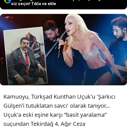
siz seçin! Tıkla ve ekle
Ünlü şarkıcı Gülşen’i tutuklamasıyla
ünlenen savcı Türkşad Kunthan Uçuk’a
eski eşine şiddet uyguladığı iddiasıyla
dava açıldı.
Kamuoyu, Türkşad Kunthan Uçuk'u 'Şarkıcı
Gülşen’i tutuklatan savcı' olarak tanıyor...
Uçuk'a eski eşine karşı “basit yaralama”
suçundan Tekirdağ 4. Ağır Ceza