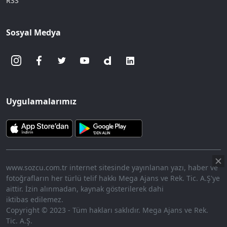
RSS
Sosyal Medya
Uygulamalarımız
www.sozcu.com.tr internet sitesinde yayınlanan yazı, haber ve
fotoğrafların her türlü telif hakkı Mega Ajans ve Rek. Tic. A.Ş'ye
aittir. İzin alınmadan, kaynak gösterilerek dahi
iktibas edilemez.
Copyright © 2023 - Tüm hakları saklıdır. Mega Ajans ve Rek.
Tic. A.Ş.
360p
Loaded
:
Sesi