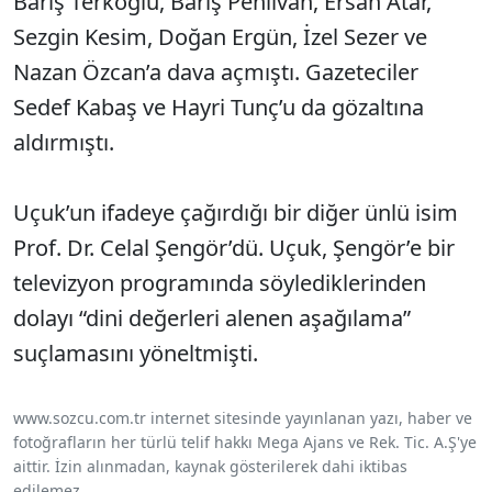
Barış Terkoğlu, Barış Pehlivan, Ersan Atar,
Sezgin Kesim, Doğan Ergün, İzel Sezer ve
Nazan Özcan’a dava açmıştı. Gazeteciler
Sedef Kabaş ve Hayri Tunç’u da gözaltına
aldırmıştı.
Uçuk’un ifadeye çağırdığı bir diğer ünlü isim
Prof. Dr. Celal Şengör’dü. Uçuk, Şengör’e bir
televizyon programında söylediklerinden
dolayı “dini değerleri alenen aşağılama”
suçlamasını yöneltmişti.
www.sozcu.com.tr internet sitesinde yayınlanan yazı, haber ve
fotoğrafların her türlü telif hakkı Mega Ajans ve Rek. Tic. A.Ş'ye
aittir. İzin alınmadan, kaynak gösterilerek dahi iktibas
edilemez.