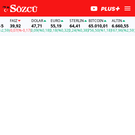
FAİZ
DOLAR
EURO
STERLIN
BITCOIN
ALTIN
FAİ
39,92
47,71
55,19
64,41
65.010,01
6.660,55
39,
9)
-0,07
(%-0,17)
0,09
(%0,18)
0,18
(%0,32)
0,24
(%0,38)
756,50
(%1,18)
167,96
(%2,59)
-0,0