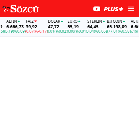
ALTIN
FAİZ
DOLAR
EURO
STERLIN
BITCOIN
ALTIN
6.666,73
39,92
47,72
55,19
64,45
65.198,09
6.666,
)
6,19
(%0,09)
-0,07
(%-0,17)
0,01
(%0,02)
0,00
(%0,01)
0,04
(%0,06)
377,01
(%0,58)
6,19
(%0