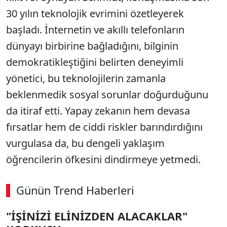
30 yılın teknolojik evrimini özetleyerek
başladı. İnternetin ve akıllı telefonların
dünyayı birbirine bağladığını, bilginin
demokratikleştiğini belirten deneyimli
yönetici, bu teknolojilerin zamanla
beklenmedik sosyal sorunlar doğurduğunu
da itiraf etti. Yapay zekanın hem devasa
fırsatlar hem de ciddi riskler barındırdığını
vurgulasa da, bu dengeli yaklaşım
öğrencilerin öfkesini dindirmeye yetmedi.
Günün Trend Haberleri
00:02
/ 06:57
"İŞİNİZİ ELİNİZDEN ALACAKLAR"
Sesi Aç