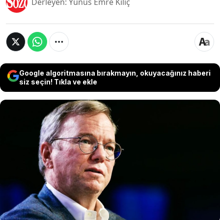
Derleyen: Yunus Emre Kılıç
Google algoritmasına bırakmayın, okuyacağınız haberi
siz seçin! Tıkla ve ekle
Uzun yıllar teknoloji devi Google'ın CEO'su
olarak çalışmış olan Eric Schmidt Arizona
Üniversitesi'nde yaptığu konuşmalar ve
sonrasında yaşananlar ile gündeme geldi.
Mezuniyet konuşması esnasında yaptığı
açıklamalar sonrası eski Google CEO'su
yuhalandı.