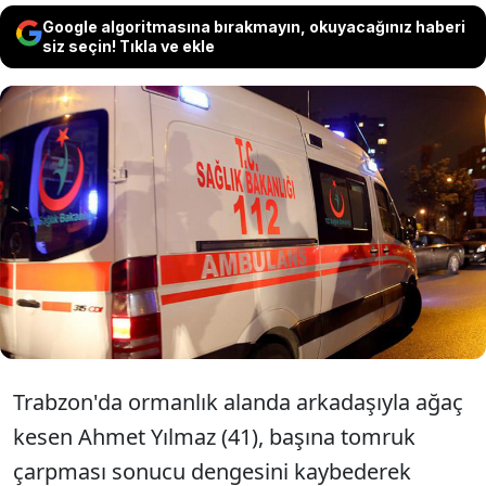
Google algoritmasına bırakmayın, okuyacağınız haberi
siz seçin! Tıkla ve ekle
Eski MHP Çarşıbaşı İlçe Başkanı Cevat
Yılmaz'ın oğlu, başına tomruk çarpması
sonucu yaklaşık 10 metre yüksekten
düşerek hayatını kaybetti.
Trabzon'da ormanlık alanda arkadaşıyla ağaç
kesen Ahmet Yılmaz (41), başına tomruk
çarpması sonucu dengesini kaybederek