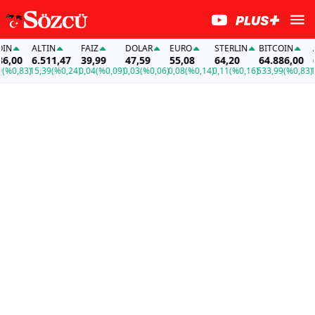
ALTIN
FAİZ
DOLAR
EURO
STERLIN
BITCOIN
ALT
00
6.511,47
39,99
47,59
55,08
64,20
64.886,00
6.5
0,83)
15,39
(%0,24)
0,04
(%0,09)
0,03
(%0,06)
0,08
(%0,14)
0,11
(%0,16)
533,99
(%0,83)
15,3