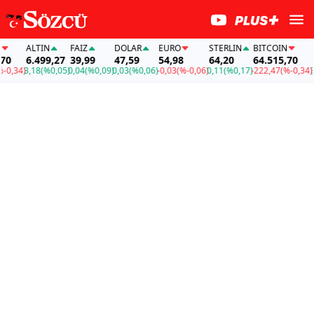
ALTIN
FAİZ
DOLAR
EURO
STERLIN
BITCOIN
AL
6.499,27
39,99
47,59
54,98
64,20
64.515,70
6.
,34)
3,18
(%0,05)
0,04
(%0,09)
0,03
(%0,06)
-0,03
(%-0,06)
0,11
(%0,17)
-222,47
(%-0,34)
3,1