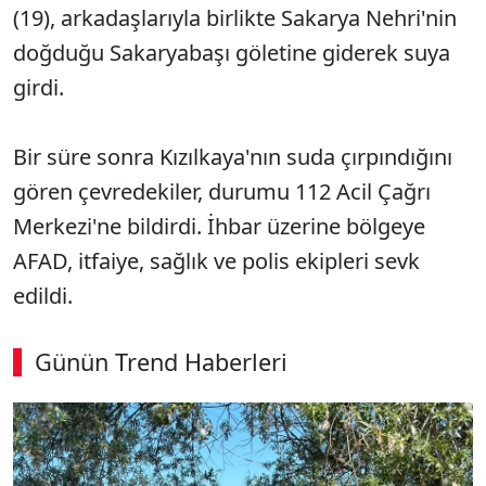
(19), arkadaşlarıyla birlikte Sakarya Nehri'nin
doğduğu Sakaryabaşı göletine giderek suya
girdi.
Bir süre sonra Kızılkaya'nın suda çırpındığını
gören çevredekiler, durumu 112 Acil Çağrı
Merkezi'ne bildirdi. İhbar üzerine bölgeye
AFAD, itfaiye, sağlık ve polis ekipleri sevk
edildi.
Günün Trend Haberleri
00:02
/ 09:08
Sesi Aç