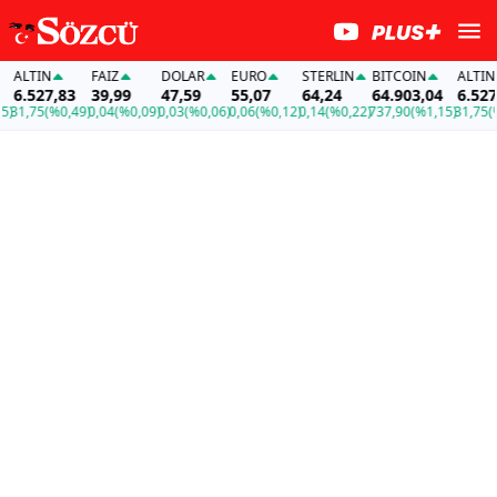
ALTIN
FAİZ
DOLAR
EURO
STERLIN
BITCOIN
ALTIN
6.527,83
39,99
47,59
55,07
64,24
64.903,04
6.527,8
1,75
(%0,49)
0,04
(%0,09)
0,03
(%0,06)
0,06
(%0,12)
0,14
(%0,22)
737,90
(%1,15)
31,75
(%0,