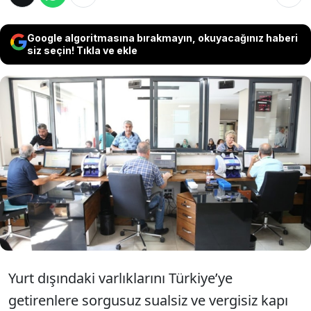
Google algoritmasına bırakmayın, okuyacağınız haberi
siz seçin! Tıkla ve ekle
Kaynağı belirsiz parayı ülkeye sokmaya
hazırlanan iktidar, üreticiye faiz cezası
kesecek. Vergi borcu ödemesinde vadenin
72 aya çıkarılması ile 1 milyonluk borç, 10
milyon lirayı buluyor
Yurt dışındaki varlıklarını Türkiye’ye
getirenlere sorgusuz sualsiz ve vergisiz kapı