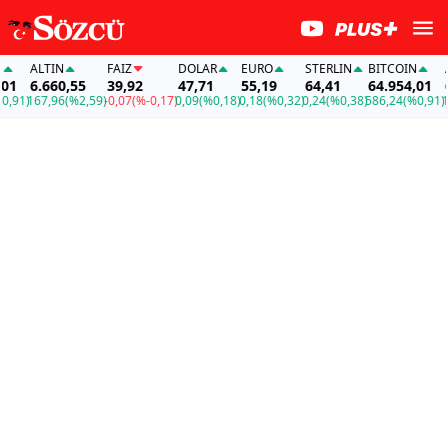
ALTIN
FAİZ
DOLAR
EURO
STERLIN
BITCOIN
AL
1
6.660,55
39,92
47,71
55,19
64,41
64.954,01
6.
91)
167,96
(%2,59)
-0,07
(%-0,17)
0,09
(%0,18)
0,18
(%0,32)
0,24
(%0,38)
586,24
(%0,91)
167