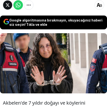
Google algoritmasına bırakmayın, okuyacağınız haberi
siz seçin! Tıkla ve ekle
27 Nisan'da tutuklanarak cezaevine gönderilen
Akbelen direnişçisi ve yaşam hakları
savunucusu Esra Işık, tahliye edildi. 42 gündür
tutuklu olan Işık hakkında verilen tahliye
kararını öğrenen İkizköy halkı büyük mutluluk
yaşadı.
Akbelen'de 7 yıldır doğayı ve köylerini