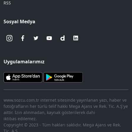
RSS
Sosyal Medya
Uygulamalarımız
www.sozcu.com.tr internet sitesinde yayınlanan yazı, haber ve
fotoğrafların her türlü telif hakkı Mega Ajans ve Rek. Tic. A.Ş'ye
aittir. İzin alınmadan, kaynak gösterilerek dahi
iktibas edilemez.
Copyright © 2023 - Tüm hakları saklıdır. Mega Ajans ve Rek.
Tic. A.Ş.