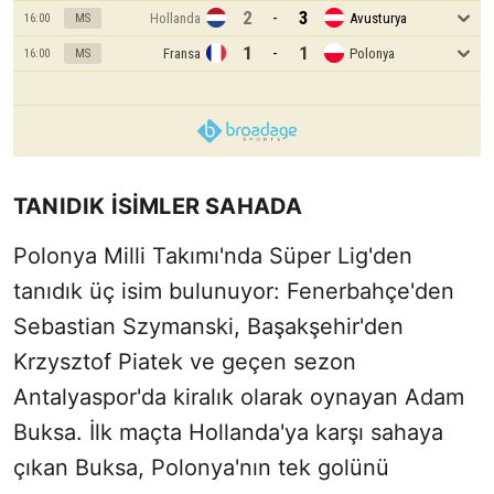
2
3
-
Hollanda
Avusturya
16:00
MS
1
1
-
Fransa
Polonya
16:00
MS
TANIDIK İSİMLER SAHADA
Polonya Milli Takımı'nda Süper Lig'den
tanıdık üç isim bulunuyor: Fenerbahçe'den
Sebastian Szymanski, Başakşehir'den
Krzysztof Piatek ve geçen sezon
Antalyaspor'da kiralık olarak oynayan Adam
Buksa. İlk maçta Hollanda'ya karşı sahaya
çıkan Buksa, Polonya'nın tek golünü