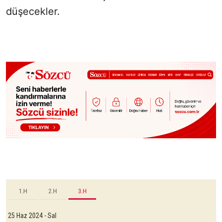
düşecekler.
1.H
2.H
3.H
25 Haz 2024 - Sal