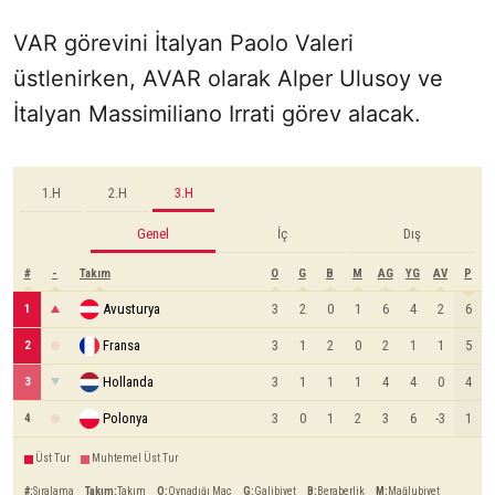
VAR görevini İtalyan Paolo Valeri
üstlenirken, AVAR olarak Alper Ulusoy ve
İtalyan Massimiliano Irrati görev alacak.
1.H
2.H
3.H
Genel
İç
Dış
#
-
Takım
O
G
B
M
AG
YG
AV
P
Avusturya
3
2
0
1
6
4
2
6
1
Fransa
3
1
2
0
2
1
1
5
2
Hollanda
3
1
1
1
4
4
0
4
3
Polonya
3
0
1
2
3
6
-3
1
4
Üst Tur
Muhtemel Üst Tur
#
:
Sıralama
Takım
:
Takım
O
:
Oynadığı Maç
G
:
Galibiyet
B
:
Beraberlik
M
:
Mağlubiyet