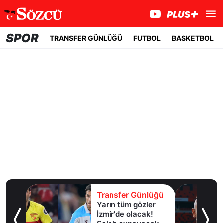
SPOR
TRANSFER GÜNLÜĞÜ
FUTBOL
BASKETBOL
lüğü
Transfer Günlüğü
er
Serdar Dursun'un
k!
yeni adresi belli