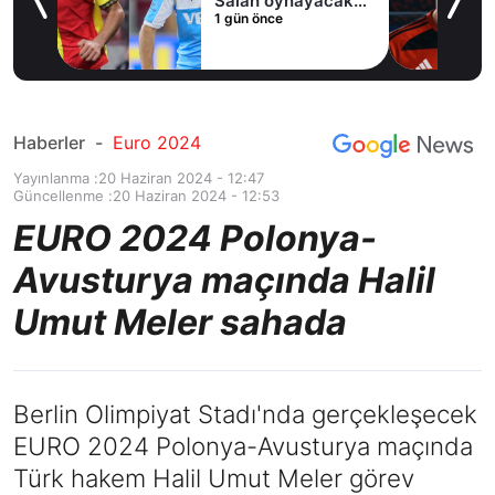
cak
oldu
1 gün önce
Haberler
-
Euro 2024
Yayınlanma :
20 Haziran 2024 - 12:47
Güncellenme :
20 Haziran 2024 - 12:53
EURO 2024 Polonya-
Avusturya maçında Halil
Umut Meler sahada
Berlin Olimpiyat Stadı'nda gerçekleşecek
EURO 2024 Polonya-Avusturya maçında
Türk hakem Halil Umut Meler görev