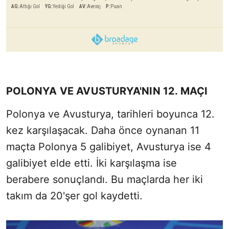
AG
:
Attığı Gol
YG
:
Yediği Gol
AV
:
Averaj
P
:
Puan
POLONYA VE AVUSTURYA'NIN 12. MAÇI
Polonya ve Avusturya, tarihleri boyunca 12.
kez karşılaşacak. Daha önce oynanan 11
maçta Polonya 5 galibiyet, Avusturya ise 4
galibiyet elde etti. İki karşılaşma ise
berabere sonuçlandı. Bu maçlarda her iki
takım da 20'şer gol kaydetti.