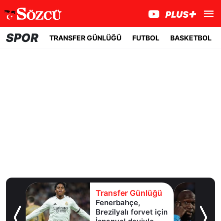
SPOR
TRANSFER GÜNLÜĞÜ
FUTBOL
BASKETBOL
lüğü
Transfer Günlüğü
l
Fenerbahçe,
Brezilyalı forvet için