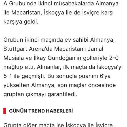
A Grubu'nda ikinci müsabakalarda Almanya
ile Macaristan, İskoçya ile de İsviçre karşı
karşıya geldi.
Grubun ikinci maçında ev sahibi Almanya,
Stuttgart Arena'da Macaristan'ı Jamal
Musiala ve İlkay Gündoğan'ın golleriyle 2-0
mağlup etti. Almanlar, ilk maçta da İskoçya'yı
5-1 ile geçmişti. Bu sonuçla puanını 6'ya
yükselten Almanya, son maçlar öncesinde
gruptan çıkmayı garantiledi.
GÜNÜN TREND HABERLERI
00:02
/ 08:06
Grupta diğer maçta ise İskoçya ile İsviçre,
Sesi Aç