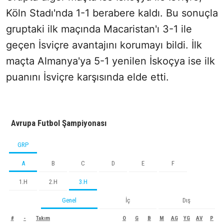
Köln Stadı'nda 1-1 berabere kaldı. Bu sonuçla
gruptaki ilk maçında Macaristan'ı 3-1 ile
geçen İsviçre avantajını korumayı bildi. İlk
maçta Almanya'ya 5-1 yenilen İskoçya ise ilk
puanını İsviçre karşısında elde etti.
Avrupa Futbol Şampiyonası
GRP
A
B
C
D
E
F
1.H
2.H
3.H
Genel
İç
Dış
#
-
Takım
O
G
B
M
AG
YG
AV
P