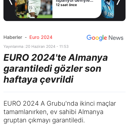
İspanyol deviyle
12 saat önce
masaya oturdu!
Haberler
-
Euro 2024
Yayınlanma :
20 Haziran 2024 - 11:53
EURO 2024'te Almanya
garantiledi gözler son
haftaya çevrildi
EURO 2024 A Grubu'nda ikinci maçlar
tamamlanırken, ev sahibi Almanya
gruptan çıkmayı garantiledi.