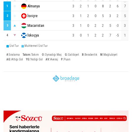
Almanya
3
2
1
0
8
2
6
7
1
İsviçre
3
1
2
0
5
3
2
5
2
Macaristan
3
1
0
2
2
5
-3
3
3
İskoçya
3
0
1
2
2
7
-5
1
4
Üst Tur
Muhtemel Üst Tur
#
:
Sıralama
Takım
:
Takım
O
:
Oynadığı Maç
G
:
Galibiyet
B
:
Beraberlik
M
:
Mağlubiyet
AG
:
Attığı Gol
YG
:
Yediği Gol
AV
:
Averaj
P
:
Puan