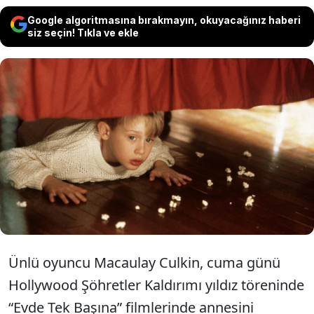
Google algoritmasına bırakmayın, okuyacağınız haberi
siz seçin! Tıkla ve ekle
90’lı yılların ikonik yapımlarından
“Evde Tek Başına” filminin oyuncuları
yıllar sonra yeniden bir araya geldi.
Ünlü oyuncu Macaulay Culkin, cuma günü
Hollywood Şöhretler Kaldırımı yıldız töreninde
“Evde Tek Başına” filmlerinde annesini