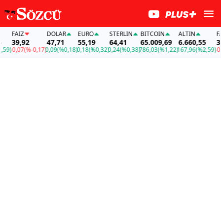
AİZ
DOLAR
EURO
STERLIN
BITCOIN
ALTIN
FAİZ
39,92
47,71
55,19
64,41
65.009,69
6.660,55
39,92
0,07
(%-0,17)
0,09
(%0,18)
0,18
(%0,32)
0,24
(%0,38)
786,03
(%1,22)
167,96
(%2,59)
-0,07
(%