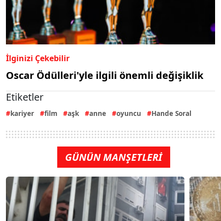
İlginizi Çekebilir
Oscar Ödülleri'yle ilgili önemli değişiklik
Etiketler
kariyer
film
aşk
anne
oyuncu
Hande Soral
GÜNÜN MANŞETLERİ