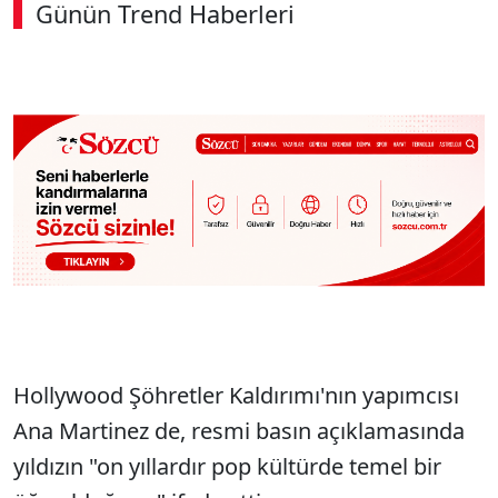
Günün Trend Haberleri
00:02
/ 08:15
Sesi Aç
Hollywood Şöhretler Kaldırımı'nın yapımcısı
Ana Martinez de, resmi basın açıklamasında
yıldızın "on yıllardır pop kültürde temel bir