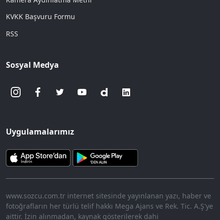
KVKK Başvuru Formu
RSS
Sosyal Medya
Uygulamalarımız
www.sozcu.com.tr internet sitesinde yayınlanan yazı, haber ve
fotoğrafların her türlü telif hakkı Mega Ajans ve Rek. Tic. A.Ş'ye
aittir. İzin alınmadan, kaynak gösterilerek dahi