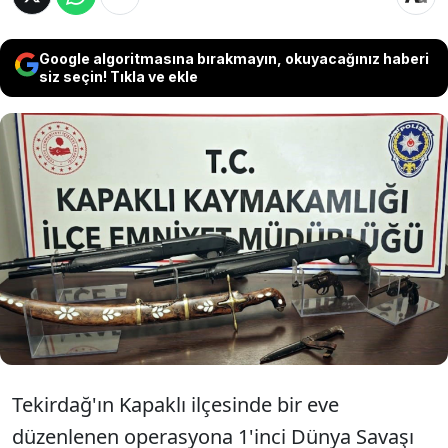
Google algoritmasına bırakmayın, okuyacağınız haberi
siz seçin! Tıkla ve ekle
Tekirdağ'da bir adrese düzenlenen
operasyonda, 1'inci Dünya Savaşı
döneminden kalma tabanca, kama ve kılıç
bulundu. C.Ç. isimli kişi ise gözaltına alındı.
Tekirdağ'ın Kapaklı ilçesinde bir eve
düzenlenen operasyona 1'inci Dünya Savaşı