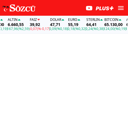
ALTIN
FAİZ
DOLAR
EURO
STERLIN
BITCOIN
AL
6.660,55
39,92
47,71
55,19
64,41
65.130,00
6.
19)
167,96
(%2,59)
-0,07
(%-0,17)
0,09
(%0,18)
0,18
(%0,32)
0,24
(%0,38)
124,00
(%0,19)
167