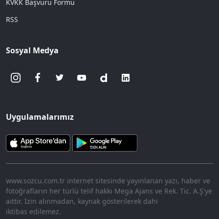
KVKK Başvuru Formu
RSS
Sosyal Medya
Uygulamalarımız
www.sozcu.com.tr internet sitesinde yayınlanan yazı, haber ve
fotoğrafların her türlü telif hakkı Mega Ajans ve Rek. Tic. A.Ş'ye
aittir. İzin alınmadan, kaynak gösterilerek dahi
iktibas edilemez.