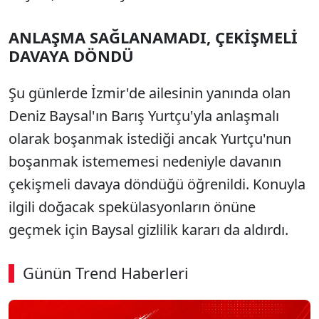
ANLAŞMA SAĞLANAMADI, ÇEKİŞMELİ
DAVAYA DÖNDÜ
Şu günlerde İzmir'de ailesinin yanında olan
Deniz Baysal'ın Barış Yurtçu'yla anlaşmalı
olarak boşanmak istediği ancak Yurtçu'nun
boşanmak istememesi nedeniyle davanın
çekişmeli davaya döndüğü öğrenildi. Konuyla
ilgili doğacak spekülasyonların önüne
geçmek için Baysal gizlilik kararı da aldırdı.
Günün Trend Haberleri
00:01
/ 09:08
Sesi Aç