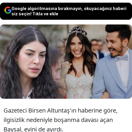
Google algoritmasına bırakmayın, okuyacağınız haberi
siz seçin! Tıkla ve ekle
"Taşacak Bu Deniz" dizisinin Esme'si
Deniz Baysal, ve müzisyen eşi Barış
Yurtçu boşanma kararı aldı. Çift evleri
bile ayırdı
Gazeteci Birsen Altuntaş'ın haberine göre,
ilgisizlik nedeniyle boşanma davası açan
Baysal, evini de ayırdı.