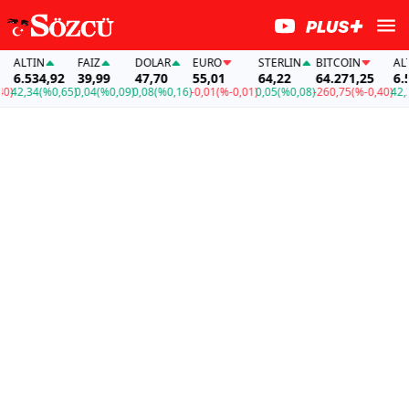
ALTIN
FAİZ
DOLAR
EURO
STERLIN
BITCOIN
ALTI
6.534,92
39,99
47,70
55,01
64,22
64.271,25
6.53
42,34
(%0,65)
0,04
(%0,09)
0,08
(%0,16)
-0,01
(%-0,01)
0,05
(%0,08)
-260,75
(%-0,40)
42,34