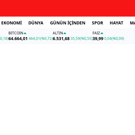
EKONOMİ
DÜNYA
GÜNÜN İÇİNDEN
SPOR
HAYAT
M
BITCOIN
ALTIN
FAİZ
64.664,01
6.531,68
39,99
0,18)
464,01
(%0,72)
35,59
(%0,55)
0,04
(%0,09)