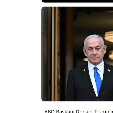
ABD Başkanı Tru
yakmasının ard
iptal edildi. He
verilmesini kon
yankı uyandırdı
ABD Başkanı Donald Trump'ın 