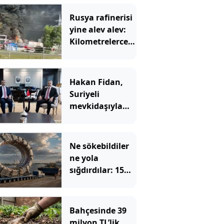
Rusya rafinerisi
yine alev alev:
Kilometrelerce
öteden görüldü
Hakan Fidan,
Suriyeli
mevkidaşıyla
görüştü: İşbirliği
vurgusu yaptı
Ne sökebildiler
ne yola
sığdırdılar: 15
metrelik dev
halkayı 35
günde böyle
Bahçesinde 39
taşıdılar
milyon TL’lik