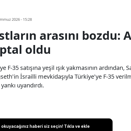
emmuz 2026 - 15:28
stların arasını bozdu: 
iptal oldu
e F-35 satışına yeşil ışık yakmasının ardından,
gseth'in İsrailli mevkidaşıyla Türkiye'ye F-35 veri
 yankı uyandırdı.
okuyacağınız haberi siz seçin! Tıkla ve ekle