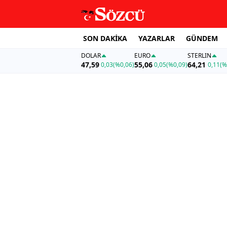
SON DAKİKA
YAZARLAR
GÜNDEM
DOLAR
EURO
STERLIN
47,59
55,06
64,21
0,03
(%0,06)
0,05
(%0,09)
0,11
(%