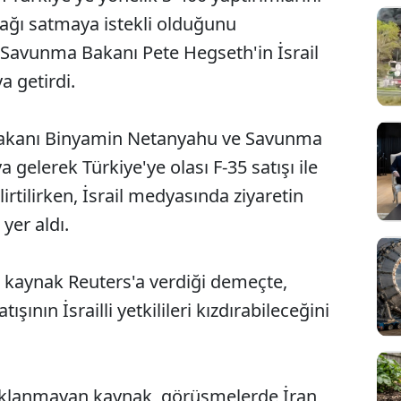
çağı satmaya istekli olduğunu
Savunma Bakanı Pete Hegseth'in İsrail
a getirdi.
bakanı Binyamin Netanyahu ve Savunma
a gelerek Türkiye'ye olası F-35 satışı ile
rtilirken, İsrail medyasında ziyaretin
 yer aldı.
r kaynak Reuters'a verdiği demeçte,
ışının İsrailli yetkilileri kızdırabileceğini
çıklanmayan kaynak, görüşmelerde İran