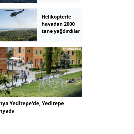
Helikopterle
havadan 2000
tane yağdırdılar
ya Yeditepe'de, Yeditepe
nyada