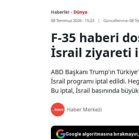
Haberler -
Dünya
08 Temmuz 2026 - 15:23
Güncellenme:
08 T
F-35 haberi do
İsrail ziyareti 
ABD Başkanı Trump'ın Türkiye'y
İsrail programı iptal edildi. He
Bu iptal, İsrail basınında büyük
Haber Merkezi
Google algoritmasına bırakmayın, 