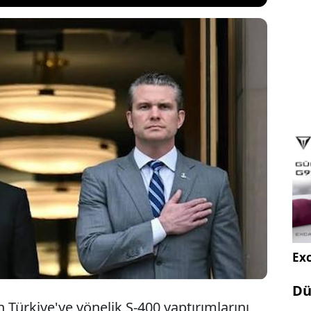
mp'ın Türkiye'ye F-35 satışına yeşil ışık
ından, Savunma Bakanı Hegseth'in İsrail programı
gseth'in İsrailli mevkidaşıyla Türkiye'ye F-35
uşacağı biliniyordu. Bu iptal, İsrail basınında büyük
.
Exc
Dü
Türkiye'ye yönelik S-400 yaptırımlarını