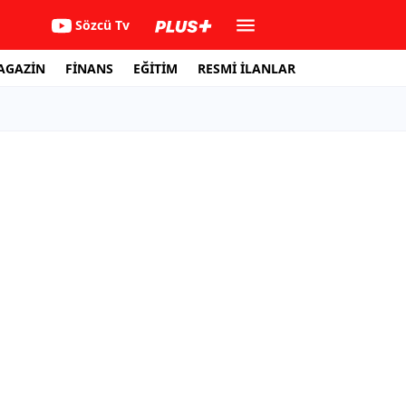
Sözcü Tv
AGAZİN
FİNANS
EĞİTİM
RESMİ İLANLAR