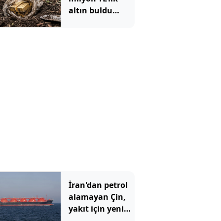
altın buldu
devlete
bildirdiğine
pişman oldu
İran'dan petrol
alamayan Çin,
yakıt için yeni
durağını buldu