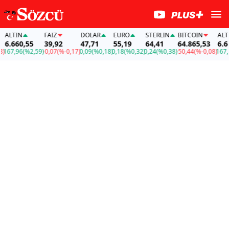
LTIN
FAİZ
DOLAR
EURO
STERLIN
BITCOIN
ALTIN
.660,55
39,92
47,71
55,19
64,41
64.865,53
6.660,
7,96
(%2,59)
-0,07
(%-0,17)
0,09
(%0,18)
0,18
(%0,32)
0,24
(%0,38)
-50,44
(%-0,08)
167,96
(