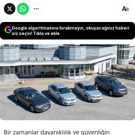
Google algoritmasına bırakmayın, okuyacağınız haberi
siz seçin! Tıkla ve ekle
Saab'ın İsveç'teki eski üretim tesisinde
sona yaklaşılıyor. NEVS, markanın
mirasının son araçlarının rezerv fiyatsız
bir açık artırmayla satışa çıkarıyor.
Bir zamanlar dayanıklılık ve güvenliğin