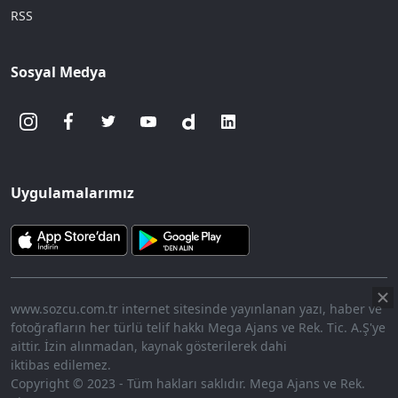
RSS
Sosyal Medya
Uygulamalarımız
www.sozcu.com.tr internet sitesinde yayınlanan yazı, haber ve
fotoğrafların her türlü telif hakkı Mega Ajans ve Rek. Tic. A.Ş'ye
aittir. İzin alınmadan, kaynak gösterilerek dahi
iktibas edilemez.
Copyright © 2023 - Tüm hakları saklıdır. Mega Ajans ve Rek.