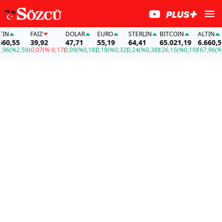
FAİZ
DOLAR
EURO
STERLIN
BITCOIN
ALTIN
,55
39,92
47,71
55,19
64,41
65.021,19
6.660,55
(%2,59)
-0,07
(%-0,17)
0,09
(%0,18)
0,18
(%0,32)
0,24
(%0,38)
126,15
(%0,19)
167,96
(%2,59