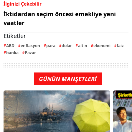
İlginizi Çekebilir
İktidardan seçim öncesi emekliye yeni
vaatler
Etiketler
ABD
enflasyon
para
dolar
altın
ekonomi
faiz
banka
Pazar
GÜNÜN MANŞETLERİ