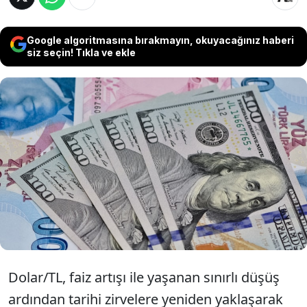
Google algoritmasına bırakmayın, okuyacağınız haberi
siz seçin! Tıkla ve ekle
Geçen hafta Merkez Bankası'nın (TCMB)
faiz artışıyla gerileyen ancak tekrar
kademeli yükselişe geçen dolar/TL kuru
bugün günde 32,30 seviyesinden başladı.
Dolar/TL, faiz artışı ile yaşanan sınırlı düşüş
ardından tarihi zirvelere yeniden yaklaşarak