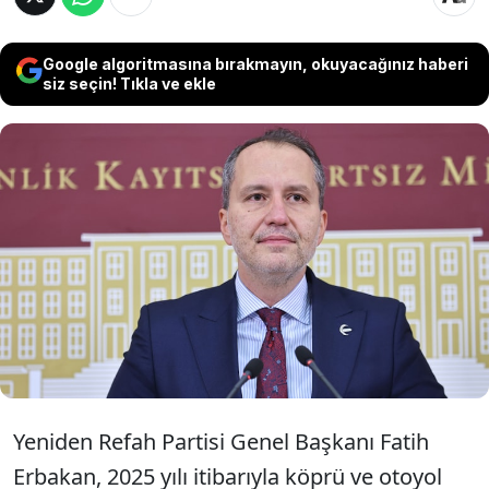
Google algoritmasına bırakmayın, okuyacağınız haberi
siz seçin! Tıkla ve ekle
Yeniden Refah Partisi Genel Başkanı Fatih
Erbakan, köprü ve otoyol zamlarına,
"Mazlum milyonların ahı, milletinden
kopmuş bu iktidarı indirecek" sözleriyle
tepki gösterdi.
Yeniden Refah Partisi Genel Başkanı Fatih
Erbakan, 2025 yılı itibarıyla köprü ve otoyol