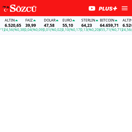
ALTIN
FAİZ
DOLAR
EURO
STERLIN
BITCOIN
ALTIN
6.520,65
39,99
47,58
55,10
64,23
64.659,71
6.520,
)
24,56
(%0,38)
0,04
(%0,09)
0,01
(%0,02)
0,10
(%0,17)
0,13
(%0,20)
455,71
(%0,71)
24,56
(%0