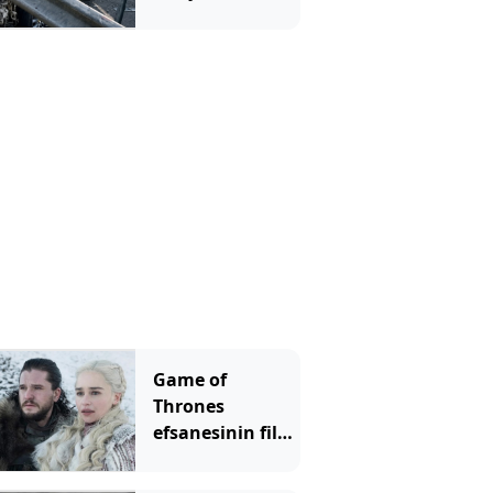
daldı; 1 ölü, 1
ağır yaralı
Game of
Thrones
efsanesinin filmi
geliyor