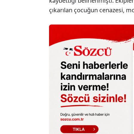
kaybettiği belirlenmişti. Ekipl
çıkarılan çocuğun cenazesi, mor