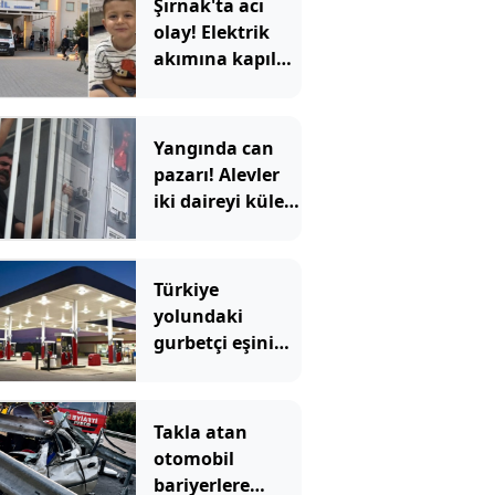
Şırnak'ta acı
olay! Elektrik
akımına kapılan
4 yaşındaki
çocuk öldü
Yangında can
pazarı! Alevler
iki daireyi küle
çevirdi; mahsur
kalan aile
kurtarıldı
Türkiye
yolundaki
gurbetçi eşini
benzinlikte
unuttu! 6 saat
sonra yeniden
Takla atan
buluştular
otomobil
bariyerlere