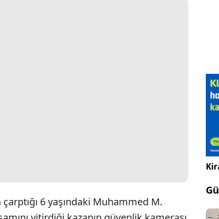
Kir
Gü
n çarptığı 6 yaşındaki Muhammed M.
şamını yitirdiği kazanın güvenlik kamerası