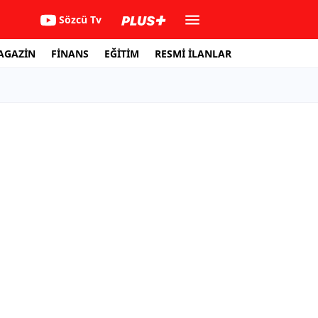
Sözcü Tv
AGAZİN
FİNANS
EĞİTİM
RESMİ İLANLAR