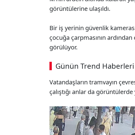
görüntülerine ulaşıldı.
Bir iş yerinin güvenlik kamera
çocuğa çarpmasının ardından ç
görülüyor.
ABERİ OKU
➜
Günün Trend Haberleri
00:03
/ 08:15
Vatandaşların tramvayın çevr
çalıştığı anlar da görüntülerde y