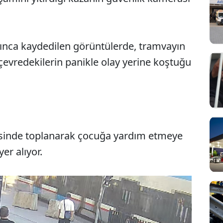
sınca kaydedilen görüntülerde, tramvayın
evredekilerin panikle olay yerine koştuğu
esinde toplanarak çocuğa yardım etmeye
Sesi Aç
er alıyor.