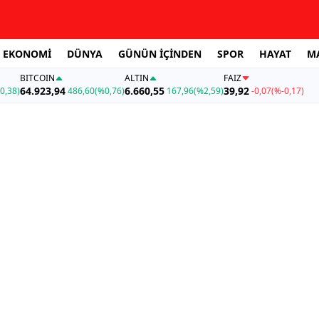
EKONOMİ
DÜNYA
GÜNÜN İÇİNDEN
SPOR
HAYAT
M
BITCOIN
ALTIN
FAİZ
64.923,94
6.660,55
39,92
0,38)
486,60
(%0,76)
167,96
(%2,59)
-0,07
(%-0,17)