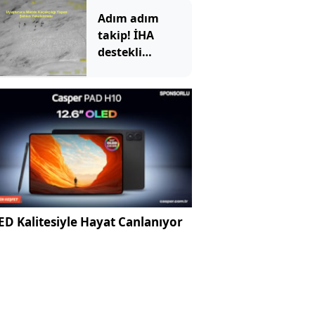
Adım adım
takip! İHA
destekli
operasyonda
kilolarca
uyuşturucu ele
geçirildi
D Kalitesiyle Hayat Canlanıyor