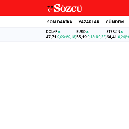
SON DAKİKA
YAZARLAR
GÜNDEM
DOLAR
EURO
STERLIN
47,71
55,19
64,41
0,09
(%0,18)
0,18
(%0,32)
0,24
(%