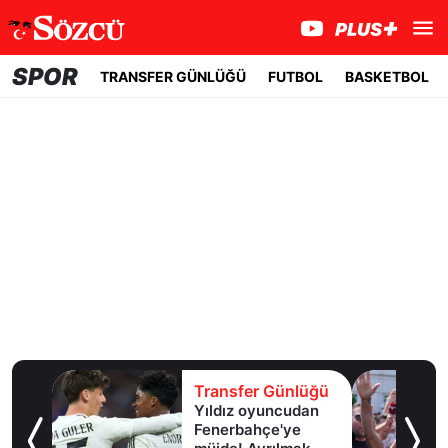
SPOR
TRANSFER GÜNLÜĞÜ
FUTBOL
BASKETBOL
lüğü
Transfer Günlüğü
girdi,
Yıldız oyuncudan
ir
Fenerbahçe'ye