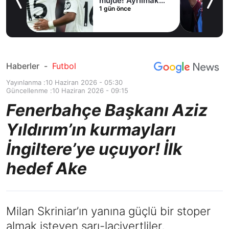
irdi
müjde! Ayrılmak
1 gün önce
istiyor
Haberler
-
Futbol
Yayınlanma :
10 Haziran 2026 - 05:30
Güncellenme :
10 Haziran 2026 - 09:15
Fenerbahçe Başkanı Aziz
Yıldırım’ın kurmayları
İngiltere’ye uçuyor! İlk
hedef Ake
Milan Skriniar’ın yanına güçlü bir stoper
almak isteyen sarı-lacivertliler,