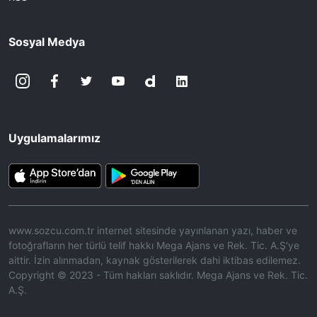
Sosyal Medya
Uygulamalarımız
www.sozcu.com.tr internet sitesinde yayınlanan yazı, haber ve
fotoğrafların her türlü telif hakkı Mega Ajans ve Rek. Tic. A.Ş'ye
aittir. İzin alınmadan, kaynak gösterilerek dahi iktibas edilemez.
Copyright © 2023 - Tüm hakları saklıdır. Mega Ajans ve Rek. Tic.
A.Ş.