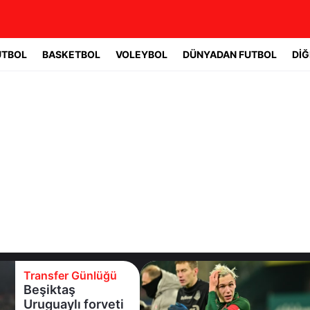
UTBOL
BASKETBOL
VOLEYBOL
DÜNYADAN FUTBOL
DİĞ
Transfer Günlüğü
Batrakov’da ikinci
raunt