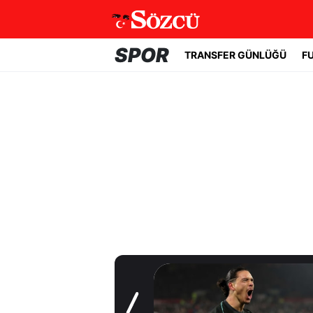
SPOR
TRANSFER GÜNLÜĞÜ
F
Transfer Günlüğü
Beşiktaş
Uruguaylı forveti