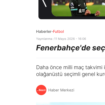
kiralama
2 gün önce
konusunda Al
Hilal ile anlaştı!
Adım adım Nunez
Haberler
-
Futbol
Yayınlanma :
11 Mayıs 2026 - 16:06
Fenerbahçe'de seçi
Daha önce milli maç takvimi
olağanüstü seçimli genel kuru
Haber Merkezi