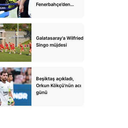
Fenerbahçe’den
açıklama geldi
Galatasaray'a Wilfried
Singo müjdesi
Beşiktaş açıkladı,
Orkun Kökçü'nün acı
günü