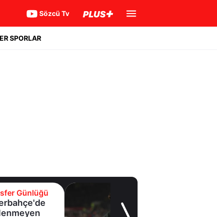
Sözcü Tv
ER SPORLAR
Transfer Günlüğü
Beşiktaş
Uruguaylı forveti