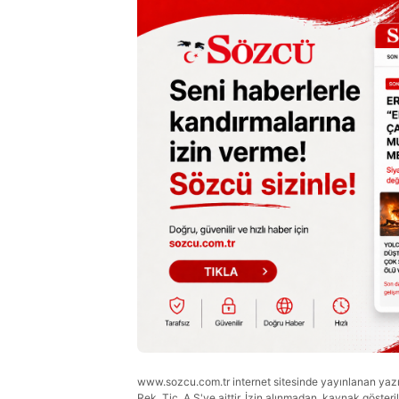
www.sozcu.com.tr internet sitesinde yayınlanan yazı, 
Rek. Tic. A.Ş'ye aittir. İzin alınmadan, kaynak gösteri