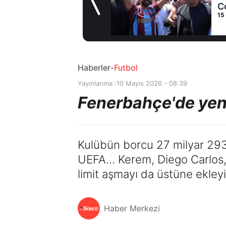
Coşkulu
15 saat önce
karşılama
Haberler
-
Futbol
Yayınlanma :
10 Mayıs 2026 - 08:39
Fenerbahçe'de yeni
Kulübün borcu 27 milyar 293 
UEFA... Kerem, Diego Carlos
limit aşmayı da üstüne ekleyi
Haber Merkezi