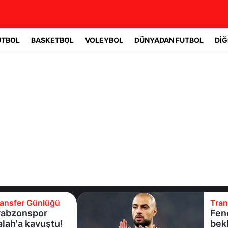
UTBOL
BASKETBOL
VOLEYBOL
DÜNYADAN FUTBOL
DİĞ
Transfer Günlüğü
Fenerbahçe'de
beklenmeyen