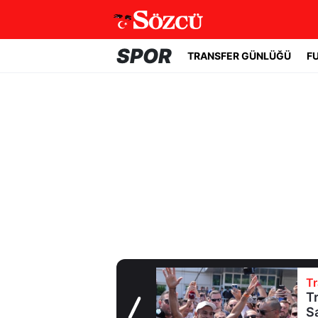
SPOR
TRANSFER GÜNLÜĞÜ
F
Transfer Günlüğü
Trabzonspor
Salah'a kavuştu!