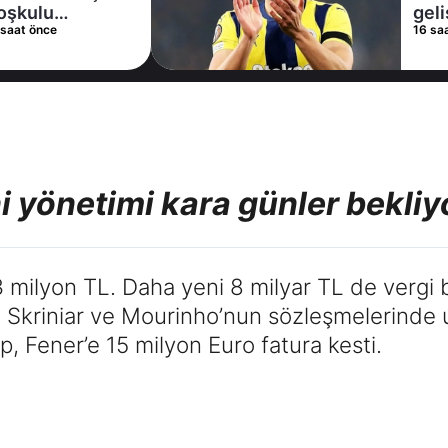
gelişme! Transfer
16 saat önce
iptal oldu
 yönetimi kara günler bekliy
milyon TL. Daha yeni 8 milyar TL de vergi b
, Skriniar ve Mourinho’nun sözleşmelerinde 
p, Fener’e 15 milyon Euro fatura kesti.