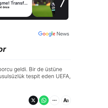
kiralama
21 saat önce
konusunda Al
Hilal ile anlaştı!
Adım adım Nunez
or
orcu geldi. Bir de üstüne
usulsüzlük tespit eden UEFA,