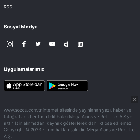
RSS
Sosyal Medya
Uygulamalarımız
www.sozcu.com.tr internet sitesinde yayınlanan yazı, haber ve
fotoğrafların her türlü telif hakkı Mega Ajans ve Rek. Tic. A.Ş'ye
aittir. İzin alınmadan, kaynak gösterilerek dahi iktibas edilemez.
Copyright © 2023 - Tüm hakları saklıdır. Mega Ajans ve Rek. Tic.
A.Ş.
360p
Loaded
:
Sesi
14.52%
Aç