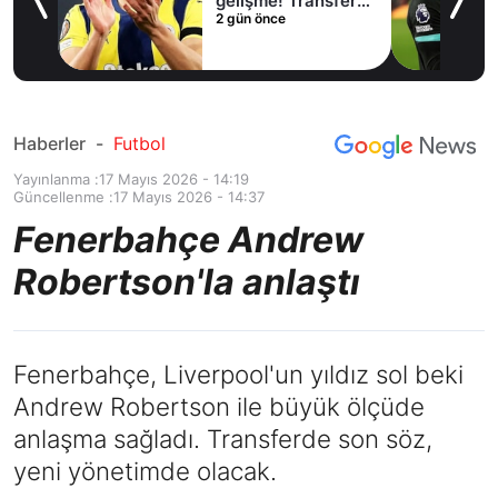
lama
gelişme! Transfer
2 gün önce
iptal oldu
Haberler
-
Futbol
Yayınlanma :
17 Mayıs 2026 - 14:19
Güncellenme :
17 Mayıs 2026 - 14:37
Fenerbahçe Andrew
Robertson'la anlaştı
Fenerbahçe, Liverpool'un yıldız sol beki
Andrew Robertson ile büyük ölçüde
anlaşma sağladı. Transferde son söz,
yeni yönetimde olacak.