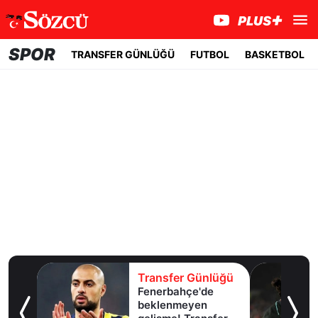
SPOR
TRANSFER GÜNLÜĞÜ
FUTBOL
BASKETBOL
lüğü
Transfer Günlüğü
Fenerbahçe'de
u!
beklenmeyen