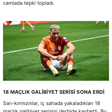
camiada tepki topladı.
18 MAÇLIK GALİBİYET SERİSİ SONA ERDİ
Sarı-kırmızılılar, iç sahada yakaladıkları 18
maçlık galibiyet serisini derbide kaybetti. Bu