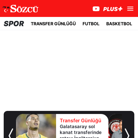
SPOR
TRANSFER GÜNLÜĞÜ
FUTBOL
BASKETBOL
lüğü
Transfer Günlüğü
Galatasaray sol
te
kanat transferinde