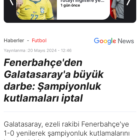
rotayı İngiltere’ye
1 gün önce
çevirdi!
Haberler
-
Futbol
Yayınlanma :
20 Mayıs 2024 - 12:46
Fenerbahçe'den
Galatasaray'a büyük
darbe: Şampiyonluk
kutlamaları iptal
Galatasaray, ezeli rakibi Fenerbahçe'ye
1-0 yenilerek şampiyonluk kutlamalarını