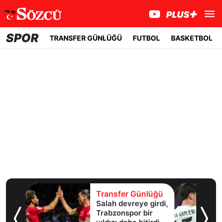
SPOR
TRANSFER GÜNLÜĞÜ
FUTBOL
BASKETBOL
lüğü
Transfer Günlüğü
Salah devreye girdi,
erle
Trabzonspor bir