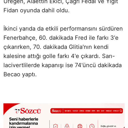
Üregen, Alaettin Ekici, Çağrı Fedai ve Yiğit
Fidan oyunda dahil oldu.
İkinci yarıda da etkili performansını sürdüren
Fenerbahçe, 60. dakikada Fred ile farkı 3'e
çıkarırken, 70. dakikada Glitia'nın kendi
kalesine attığı golle farkı 4'e çıkardı. Sarı-
lacivertlilerde kapanışı ise 74'üncü dakikada
Becao yaptı.