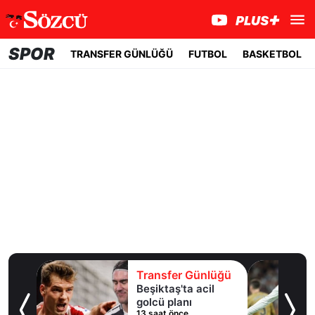
SPOR
TRANSFER GÜNLÜĞÜ
FUTBOL
BASKETBOL
lüğü
Transfer Günlüğü
 10
Beşiktaş'ta acil
an
golcü planı
13 saat önce