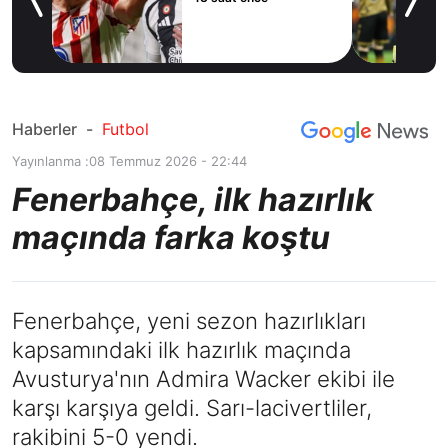
yor!
ov
Haberler
-
Futbol
Yayınlanma :
08 Temmuz 2026 - 22:44
Fenerbahçe, ilk hazırlık
maçında farka koştu
Fenerbahçe, yeni sezon hazırlıkları
kapsamındaki ilk hazırlık maçında
Avusturya'nın Admira Wacker ekibi ile
karşı karşıya geldi. Sarı-lacivertliler,
rakibini 5-0 yendi.