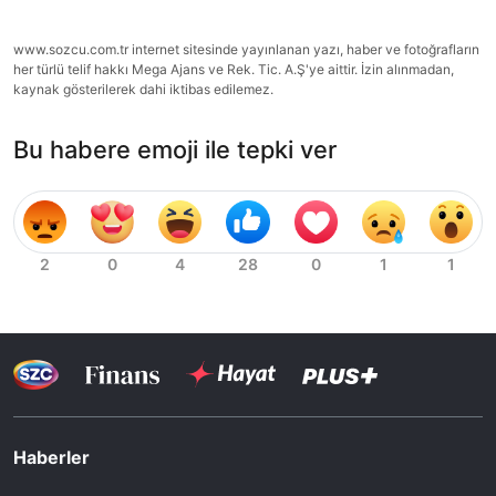
www.sozcu.com.tr internet sitesinde yayınlanan yazı, haber ve fotoğrafların
her türlü telif hakkı Mega Ajans ve Rek. Tic. A.Ş'ye aittir. İzin alınmadan,
kaynak gösterilerek dahi iktibas edilemez.
Bu habere emoji ile tepki ver
Haberler