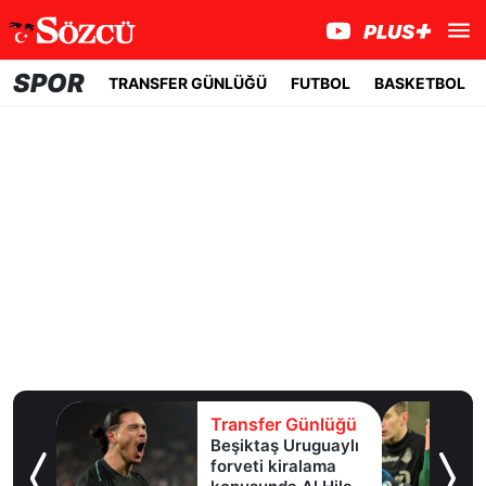
SPOR
TRANSFER GÜNLÜĞÜ
FUTBOL
BASKETBOL
lüğü
Transfer Günlüğü
e
Beşiktaş Uruguaylı
forveti kiralama