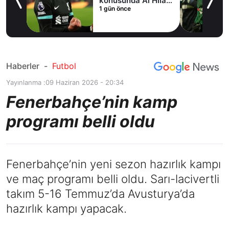
fer
konusunda Al Hilal
1 gün önce
ile anlaştı! Adım
adım Nunez
Haberler
-
Futbol
Yayınlanma :
09 Haziran 2026 - 20:34
Fenerbahçe’nin kamp
programı belli oldu
Fenerbahçe’nin yeni sezon hazırlık kampı
ve maç programı belli oldu. Sarı-lacivertli
takım 5-16 Temmuz’da Avusturya’da
hazırlık kampı yapacak.