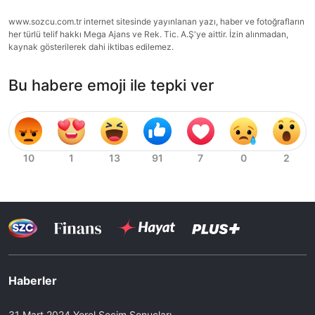
www.sozcu.com.tr internet sitesinde yayınlanan yazı, haber ve fotoğrafların
her türlü telif hakkı Mega Ajans ve Rek. Tic. A.Ş'ye aittir. İzin alınmadan,
kaynak gösterilerek dahi iktibas edilemez.
Bu habere emoji ile tepki ver
Haberler
31 Mart 2024 Yerel Seçim Sonuçları