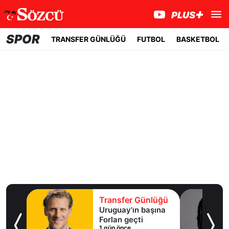
SPOR
TRANSFER GÜNLÜĞÜ
FUTBOL
BASKETBOL
lüğü
Transfer Günlüğü
ışma
Uruguay'ın başına
al
Forlan geçti
1 gün önce