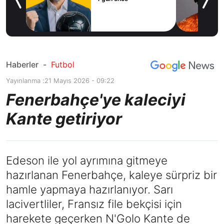
icius
Haberler
-
Futbol
Yayınlanma :
21 Mayıs 2026 - 09:22
Fenerbahçe'ye kaleciyi
Kante getiriyor
Edeson ile yol ayrımına gitmeye
hazırlanan Fenerbahçe, kaleye sürpriz bir
hamle yapmaya hazırlanıyor. Sarı
lacivertliler, Fransız file bekçisi için
harekete geçerken N'Golo Kante de