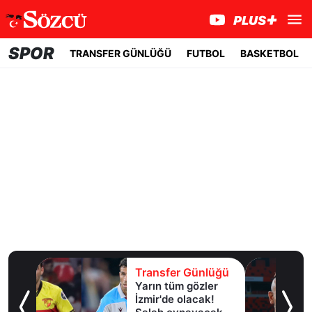
SPOR
TRANSFER GÜNLÜĞÜ
FUTBOL
BASKETBOL
lüğü
Transfer Günlüğü
Yarın tüm gözler
esi!
İzmir'de olacak!