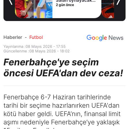
Salah oynayacak
2 gün önce
an
mı?
Haberler
-
Futbol
Yayınlanma :
08 Mayıs 2026 - 17:55
Güncellenme :
08 Mayıs 2026 - 18:02
Fenerbahçe'ye seçim
öncesi UEFA'dan dev ceza!
Fenerbahçe 6-7 Haziran tarihlerinde
tarihi bir seçime hazırlanırken UEFA'dan
kötü haber geldi. UEFA’nın, finansal limit
aşımı nedeniyle Fenerbahçe’ye yaklaşık