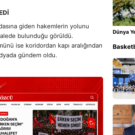
EDİ
Sesi Aç
asına giden hakemlerin yolunu
Dünya Ye
alede bulunduğu görüldü.
ünü ise koridordan kapı aralığından
Basketb
medyada gündem oldu.