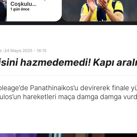
Coşkulu
1 gün önce
karşılama
e :
24 Mayıs 2025 - 16:15
sini hazmedemedi! Kapı aralı
leage’de Panathinaikos’u devirerek finale y
oulos’un hareketleri maça damga damga vurd