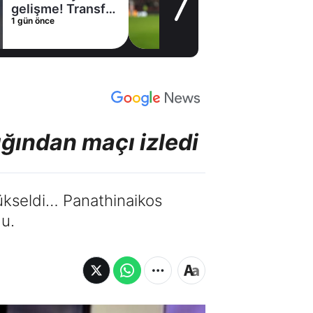
gelişme! Transfer
1 gün önce
iptal oldu
ğından maçı izledi
ükseldi… Panathinaikos
u.