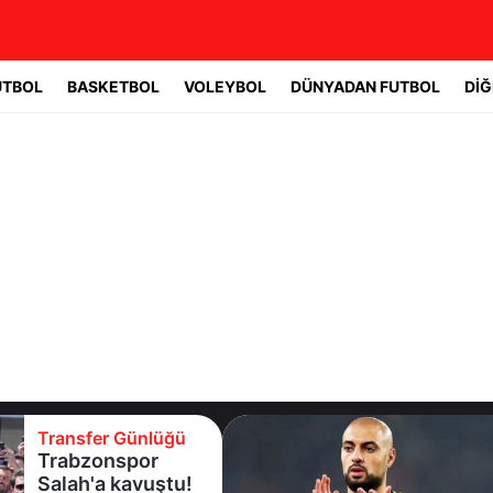
UTBOL
BASKETBOL
VOLEYBOL
DÜNYADAN FUTBOL
DİĞ
Transfer Günlüğü
Trabzonspor
Salah'a kavuştu!