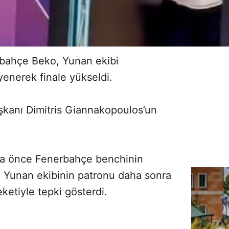
rbahçe Beko, Yunan ekibi
enerek finale yükseldi.
şkanı Dimitris Giannakopoulos’un
da önce Fenerbahçe benchinin
ı. Yunan ekibinin patronu daha sonra
eketiyle tepki gösterdi.