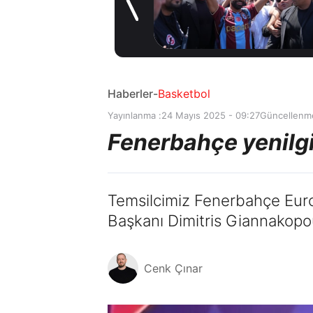
müjde! Ayrılmak
1 gün önce
istiyor
Haberler
-
Basketbol
Yayınlanma :
24 Mayıs 2025 - 09:27
Güncellenm
Fenerbahçe yenilgi
Temsilcimiz Fenerbahçe Euro
Başkanı Dimitris Giannakop
Cenk Çınar