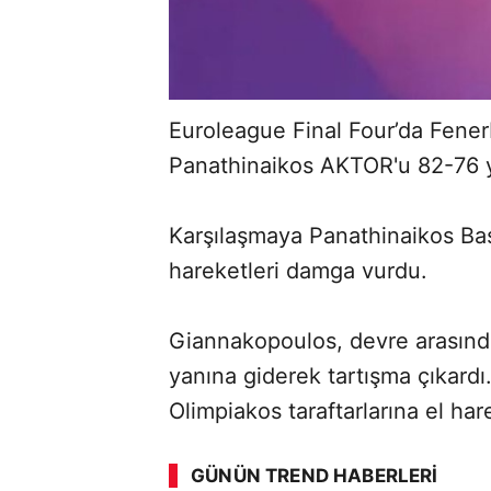
Euroleague Final Four’da Fene
Panathinaikos AKTOR'u 82-76 y
Karşılaşmaya Panathinaikos Ba
hareketleri damga vurdu.
Giannakopoulos, devre arasın
yanına giderek tartışma çıkard
ABERİ OKU
➜
Olimpiakos taraftarlarına el har
GÜNÜN TREND HABERLERI
00:02
/ 09:08