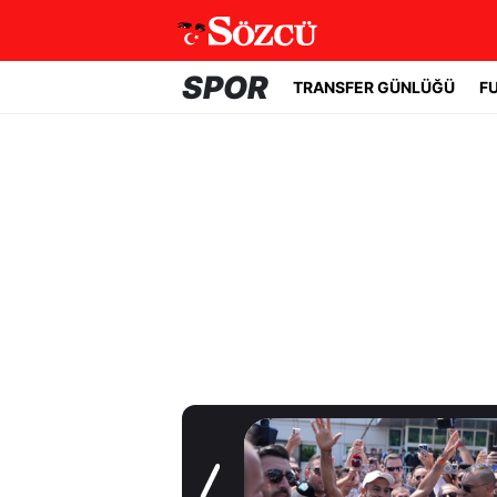
SPOR
TRANSFER GÜNLÜĞÜ
F
Transfer Günlüğü
Yıldız oyuncudan
Fenerbahçe'ye