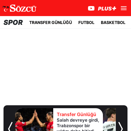
SPOR
TRANSFER GÜNLÜĞÜ
FUTBOL
BASKETBOL
lüğü
Transfer Günlüğü
Salah devreye girdi,
erle
Trabzonspor bir