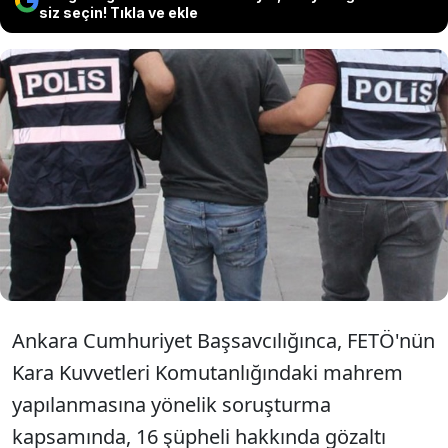
siz seçin! Tıkla ve ekle
Ankara'da FETÖ'nün Kara Kuvvetleri
mahrem yapılanması soruşturmasında
16 şüpheli hakkında gözaltı kararı
verildi.
Ankara Cumhuriyet Başsavcılığınca, FETÖ'nün
Kara Kuvvetleri Komutanlığındaki mahrem
yapılanmasına yönelik soruşturma
kapsamında, 16 şüpheli hakkında gözaltı