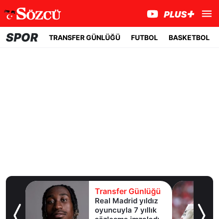
SPOR
TRANSFER GÜNLÜĞÜ
FUTBOL
BASKETBOL
fer Günlüğü
Transfer Günlüğü
adrid yıldız
Galatasaray
yla 7 yıllık
Leao'nun