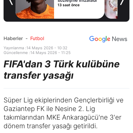
me imzaladı
alternatifini
 önce
15 saat önce
Arsenal'de buldu
Haberler
-
Futbol
Yayınlanma :
14 Mayıs 2026 - 10:32
Güncellenme :
14 Mayıs 2026 - 11:25
FIFA'dan 3 Türk kulübüne
transfer yasağı
Süper Lig ekiplerinden Gençlerbirliği ve
Gaziantep FK ile Nesine 2. Lig
takımlarından MKE Ankaragücü'ne 3'er
dönem transfer yasağı getirildi.