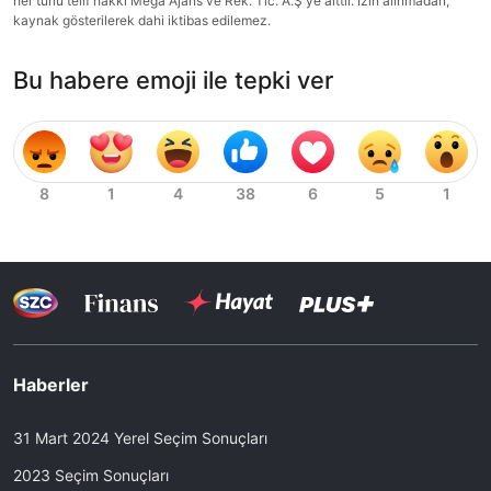
her türlü telif hakkı Mega Ajans ve Rek. Tic. A.Ş'ye aittir. İzin alınmadan,
kaynak gösterilerek dahi iktibas edilemez.
Bu habere emoji ile tepki ver
Haberler
31 Mart 2024 Yerel Seçim Sonuçları
2023 Seçim Sonuçları