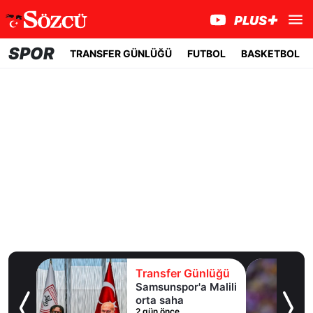
SPOR
TRANSFER GÜNLÜĞÜ
FUTBOL
BASKETBOL
lüğü
Transfer Günlüğü
Samsunspor'a Malili
adı
orta saha
2 gün önce