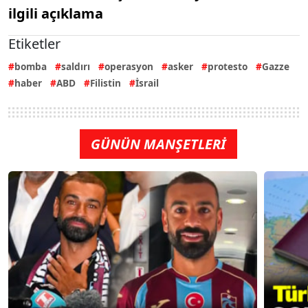
ilgili açıklama
Etiketler
bomba
saldırı
operasyon
asker
protesto
Gazze
haber
ABD
Filistin
İsrail
GÜNÜN MANŞETLERİ