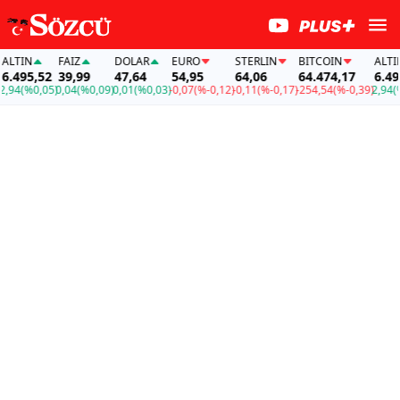
TIN
FAİZ
DOLAR
EURO
STERLIN
BITCOIN
ALTIN
495,52
39,99
47,64
54,95
64,06
64.474,17
6.495,
4
(%0,05)
0,04
(%0,09)
0,01
(%0,03)
-0,07
(%-0,12)
-0,11
(%-0,17)
-254,54
(%-0,39)
2,94
(%0,