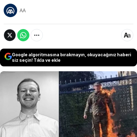
AA
Google algoritmasına bırakmayın, okuyacağınız haberi
siz seçin! Tıkla ve ekle
Gazze için kendini yakan ABD'li asker Aaron
Bushnell'in "ordunun Filistin'deki soykırıma
dahline" dair belgeler gördüğü iddiası ABD
basınında gündem oldu. Bir arkadaşı, Bushnell'in
ABD ordusunun Gazze'deki tünellerde Hamas'la
çatışıp çok sayıda Filistinliyi öldürdüğüne dair
gizli belgeler gördüğünü söyledi.