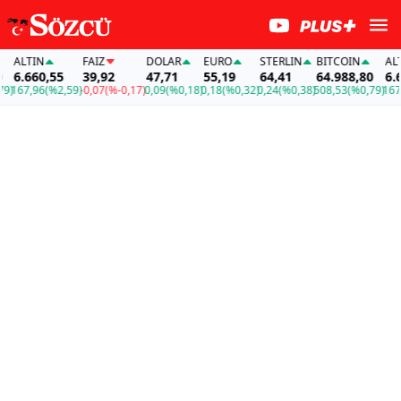
ALTIN
FAİZ
DOLAR
EURO
STERLIN
BITCOIN
ALTI
6.660,55
39,92
47,71
55,19
64,41
64.988,80
6.66
167,96
(%2,59)
-0,07
(%-0,17)
0,09
(%0,18)
0,18
(%0,32)
0,24
(%0,38)
508,53
(%0,79)
167,9