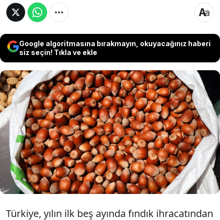
Google algoritmasına bırakmayın, okuyacağınız haberi
siz seçin! Tıkla ve ekle
Türkiye, 2026'nın ilk beş ayında 86 bin 930 ton
fındık ihracatı gerçekleştirerek yaklaşık 1,2
milyar dolar gelir elde etti. Geçen yılın aynı
dönemine göre ihracat miktarı gerilerken,
elde edilen döviz gelirindeki artış dikkat çekti.
Türkiye, yılın ilk beş ayında fındık ihracatından