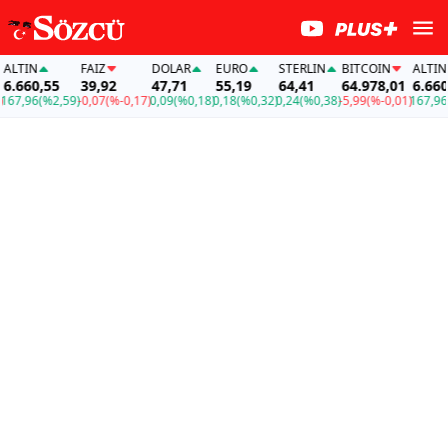
LTIN
FAİZ
DOLAR
EURO
STERLIN
BITCOIN
ALTIN
.660,55
39,92
47,71
55,19
64,41
64.978,01
6.660,
67,96
(%2,59)
-0,07
(%-0,17)
0,09
(%0,18)
0,18
(%0,32)
0,24
(%0,38)
-5,99
(%-0,01)
167,96
(%